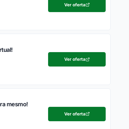
Ver oferta
tual!
Ver oferta
ora mesmo!
Ver oferta