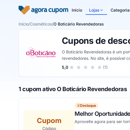
Pular para o conteúdo
Início
Lojas
Categoria
Início
/
Cosméticos
/
O Boticário Revendedoras
Cupons de desco
O Boticário Revendedoras é um por
revendedores. No site, é possível co
Sua nota para O Boticário Revend
5,0
(1)
1 estrela
2 estrelas
3 estrelas
4 estrelas
5 estrelas
1 cupom ativo O Boticário Revendedoras
Destaque
Melhor Oportunidade
Cupom
Aproveite agora para ser to
Código