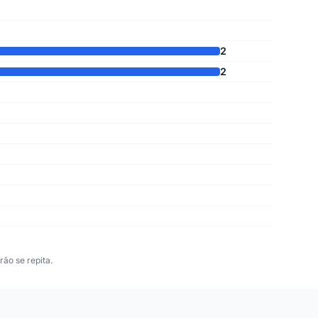
2
2
ão se repita.