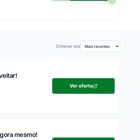
Ordenar por
eitar!
Ver oferta
 agora mesmo!