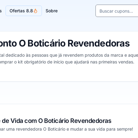
Buscar cupons e l
s
Ofertas 8.8
Sobre
Sugestões de lojas
nto O Boticário Revendedoras
tal dedicado às pessoas que já revendem produtos da marca e aquel
mprar o kit obrigatório de início que ajudará nas primeiras vendas.
edoras, de 1 a 5 estrelas
 de Vida com O Boticário Revendedoras
rnar uma revendedora O Boticário e mudar a sua vida para sempre!