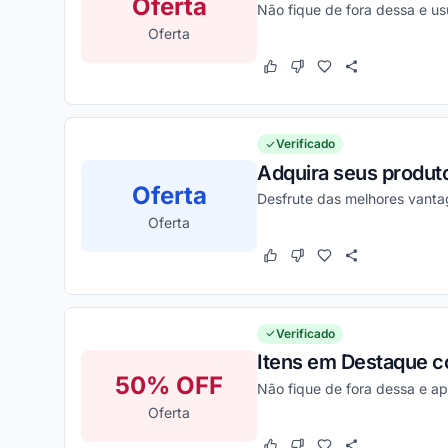
Oferta
Não fique de fora dessa e us
Oferta
Este cupom funcionou
Este cupom não funcion
Verificado
Adquira seus produto
Oferta
Desfrute das melhores vanta
Oferta
Este cupom funcionou
Este cupom não funcion
Verificado
Itens em Destaque c
50% OFF
Não fique de fora dessa e ap
Oferta