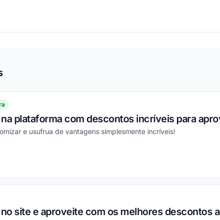
ou
s
ra
na plataforma com descontos incríveis para aprov
mizar e usufrua de vantagens simplesmente incríveis!
ou
o no site e aproveite com os melhores descontos