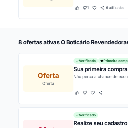
1
6
utilizados
Este cupom funcionou
Este cupom não funcion
8 ofertas ativas O Boticário Revendedora
Verificado
Primeira comp
Sua primeira compra 
Oferta
Não perca a chance de econo
Oferta
Este cupom funcionou
Este cupom não funcion
Verificado
Realize seu cadastr