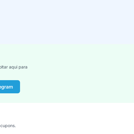
ltar aqui para
legram
 cupons.