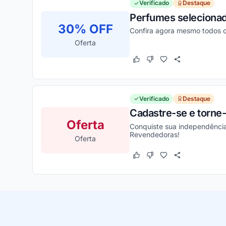
Verificado
Destaque
Perfumes selecionad
30% OFF
Confira agora mesmo todos o
Oferta
Este cupom funcionou
Este cupom não funcion
Verificado
Destaque
Cadastre-se e torne
Oferta
Conquiste sua independência
Revendedoras!
Oferta
Este cupom funcionou
Este cupom não funcion