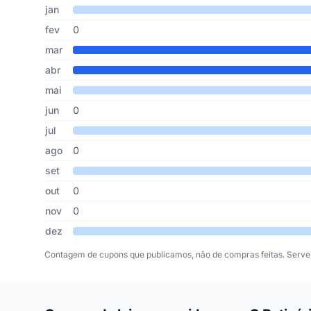
Cupons de O Boticário Revendedoras publicados por mês,
Mês
Cupons publicados
Desconto médio
jan
fev
0
mar
abr
mai
jun
0
jul
ago
0
set
out
0
nov
0
dez
Contagem de cupons que publicamos, não de compras feitas. Serve 