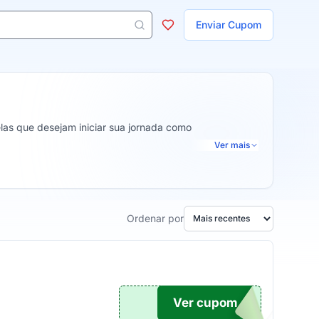
ojas
Enviar Cupom
 aparecem ao digitar 3 letras ou mais.
as que desejam iniciar sua jornada como
Ver mais
Ordenar por
Ver cupom
.