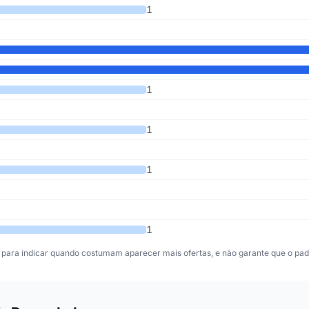
 somando os últimos 8 anos
1
1
1
1
1
para indicar quando costumam aparecer mais ofertas, e não garante que o padr