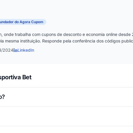
fundador do Agora Cupom
, onde trabalha com cupons de desconto e economia online desde 
la mesma instituição. Responde pela conferência dos códigos publica
4/2024
LinkedIn
portiva Bet
o?