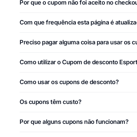
Por que o cupom não foi aceito no checko
Com que frequência esta página é atualiz
Preciso pagar alguma coisa para usar os 
Como utilizar o Cupom de desconto Esport
Como usar os cupons de desconto?
Os cupons têm custo?
Por que alguns cupons não funcionam?