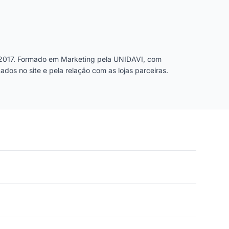
2017. Formado em Marketing pela UNIDAVI, com
dos no site e pela relação com as lojas parceiras.