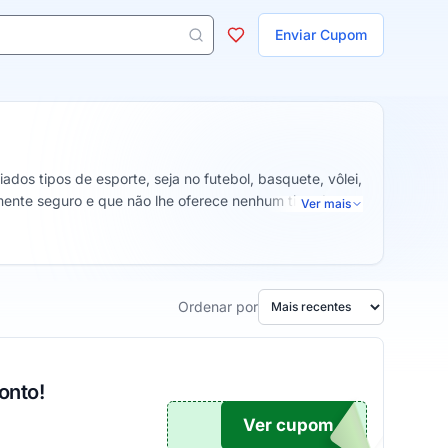
ojas
Enviar Cupom
 aparecem ao digitar 3 letras ou mais.
ados tipos de esporte, seja no futebol, basquete, vôlei,
lmente seguro e que não lhe oferece nenhum tipo de
Ver mais
Ordenar por
onto!
Ver cupom
TICO