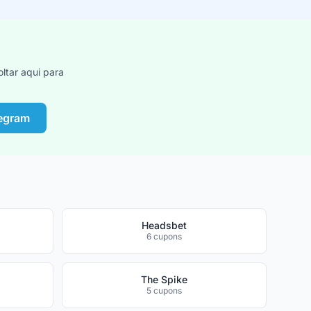
ltar aqui para
legram
Headsbet
6 cupons
The Spike
5 cupons