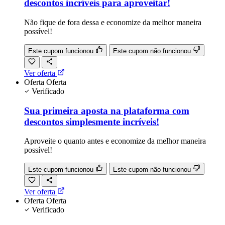
descontos incríveis para aproveitar!
Não fique de fora dessa e economize da melhor maneira
possível!
Este cupom funcionou
Este cupom não funcionou
Ver oferta
Oferta
Oferta
Verificado
Sua primeira aposta na plataforma com
descontos simplesmente incríveis!
Aproveite o quanto antes e economize da melhor maneira
possível!
Este cupom funcionou
Este cupom não funcionou
Ver oferta
Oferta
Oferta
Verificado