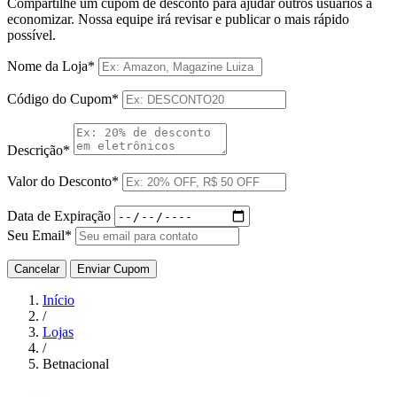
Compartilhe um cupom de desconto para ajudar outros usuários a
economizar. Nossa equipe irá revisar e publicar o mais rápido
possível.
Nome da Loja*
Código do Cupom*
Descrição*
Valor do Desconto*
Data de Expiração
Seu Email*
Cancelar
Enviar Cupom
Início
/
Lojas
/
Betnacional