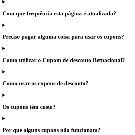
Com que frequência esta página é atualizada?
Preciso pagar alguma coisa para usar os cupons?
Como utilizar o Cupom de desconto Betnacional?
Como usar os cupons de desconto?
Os cupons têm custo?
Por que alguns cupons não funcionam?