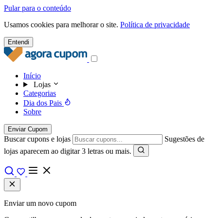
Pular para o conteúdo
Usamos cookies para melhorar o site.
Política de privacidade
Entendi
Início
Lojas
Categorias
Dia dos Pais
Sobre
Enviar Cupom
Buscar cupons e lojas
Sugestões de
lojas aparecem ao digitar 3 letras ou mais.
Enviar um novo cupom