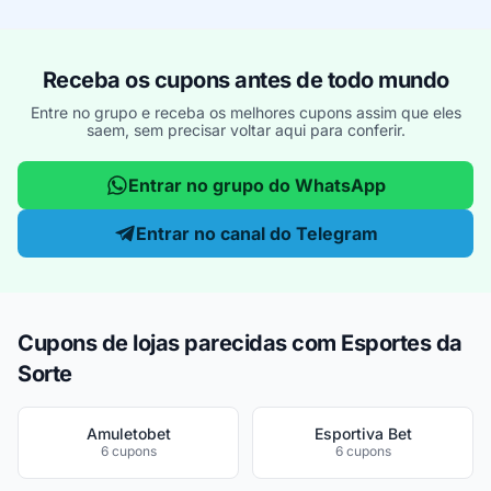
Receba os cupons antes de todo mundo
Entre no grupo e receba os melhores cupons assim que eles
saem, sem precisar voltar aqui para conferir.
Entrar no grupo do WhatsApp
Entrar no canal do Telegram
Cupons de lojas parecidas com Esportes da
Sorte
Amuletobet
Esportiva Bet
6 cupons
6 cupons