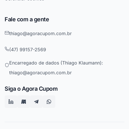
Fale com a gente
thiago@agoracupom.com.br
(47) 99157-2569
Encarregado de dados (Thiago Klaumann):
thiago@agoracupom.com.br
Siga o Agora Cupom