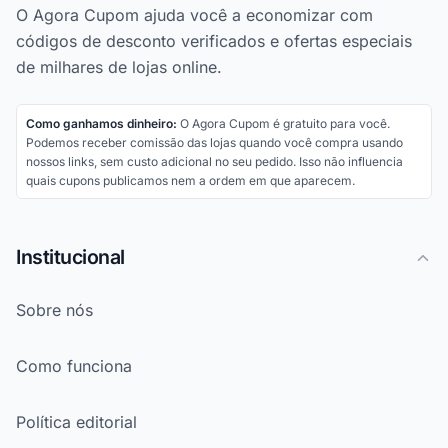
O Agora Cupom ajuda você a economizar com
códigos de desconto verificados e ofertas especiais
de milhares de lojas online.
Como ganhamos dinheiro:
O Agora Cupom é gratuito para você.
Podemos receber comissão das lojas quando você compra usando
nossos links, sem custo adicional no seu pedido. Isso não influencia
quais cupons publicamos nem a ordem em que aparecem.
Institucional
Sobre nós
Como funciona
Política editorial