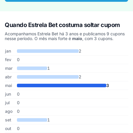
Quando Estrela Bet costuma soltar cupom
Acompanhamos Estrela Bet há 3 anos e publicamos 9 cupons
nesse período. O mês mais forte é
maio
, com 3 cupons.
Cupons de Estrela Bet publicados por mês, somando os últimos 3
Mês
Cupons publicados
Desconto médio
jan
2
fev
0
mar
1
abr
2
mai
3
jun
0
jul
0
ago
0
set
1
out
0