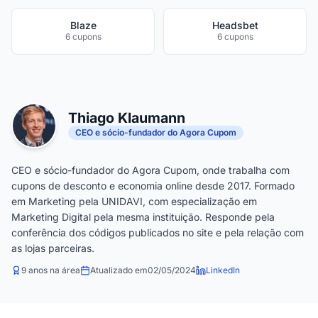
Blaze
Headsbet
6 cupons
6 cupons
Thiago Klaumann
CEO e sócio-fundador do Agora Cupom
CEO e sócio-fundador do Agora Cupom, onde trabalha com
cupons de desconto e economia online desde 2017. Formado
em Marketing pela UNIDAVI, com especialização em
Marketing Digital pela mesma instituição. Responde pela
conferência dos códigos publicados no site e pela relação com
as lojas parceiras.
9 anos na área
Atualizado em
02/05/2024
LinkedIn