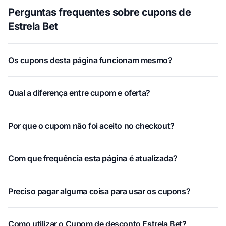
Perguntas frequentes sobre cupons de
Estrela Bet
Os cupons desta página funcionam mesmo?
Qual a diferença entre cupom e oferta?
Por que o cupom não foi aceito no checkout?
Com que frequência esta página é atualizada?
Preciso pagar alguma coisa para usar os cupons?
Como utilizar o Cupom de desconto Estrela Bet?