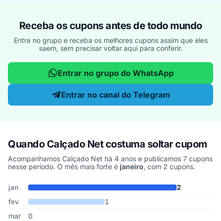
Receba os cupons antes de todo mundo
Entre no grupo e receba os melhores cupons assim que eles
saem, sem precisar voltar aqui para conferir.
Entrar no grupo do WhatsApp
Entrar no canal do Telegram
Quando Calçado Net costuma soltar cupom
Acompanhamos Calçado Net há 4 anos e publicamos 7 cupons
nesse período. O mês mais forte é
janeiro
, com 2 cupons.
Cupons de Calçado Net publicados por mês, somando os últimos 
Mês
Cupons publicados
Desconto médio
jan
2
fev
1
mar
0