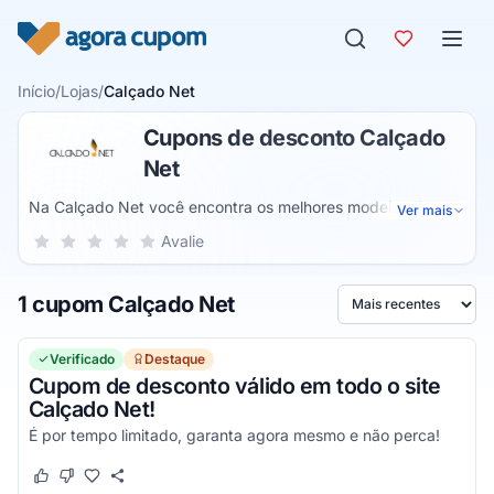
Pular para o conteúdo
Início
/
Lojas
/
Calçado Net
Cupons de desconto Calçado
Net
Na Calçado Net você encontra os melhores modelos de
Ver mais
calçados para que possa andar com estilo e gastando
Sua nota para Calçado Net, de 1 a 5 estrelas
Avalie
1 estrela
2 estrelas
3 estrelas
4 estrelas
5 estrelas
pouco, aproveitando as milhares de ofertas que são
disponibilizadas diariamente e os cupons de desconto
1 cupom Calçado Net
Calçado Net, que você só encontra disponíveis aqui, no
Ordenar por
Agora Cupom!
Verificado
Destaque
Cupom de desconto válido em todo o site
Calçado Net!
É por tempo limitado, garanta agora mesmo e não perca!
Este cupom funcionou
Este cupom não funcionou