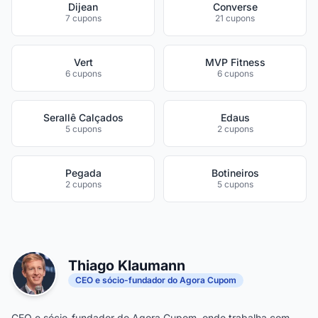
Dijean
Converse
7 cupons
21 cupons
Vert
MVP Fitness
6 cupons
6 cupons
Serallê Calçados
Edaus
5 cupons
2 cupons
Pegada
Botineiros
2 cupons
5 cupons
Thiago Klaumann
CEO e sócio-fundador do Agora Cupom
CEO e sócio-fundador do Agora Cupom, onde trabalha com