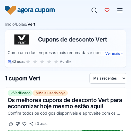
Pular para o conteúdo
Início
/
Lojas
/
Vert
Cupons de desconto Vert
Como uma das empresas mais renomadas e conceituadas
Ver mais
no ramo de calçados, a Vert é um nome reconhecido em
Sua nota para Vert, de 1 a 5 estrelas
Avalie
43 usos
1 estrela
2 estrelas
3 estrelas
4 estrelas
5 estrelas
todo o mundo, entregando itens de extremo conforto, que
contam com um design simplesmente único, e que elevam
1 cupom Vert
todos os padrões do seu visual por completo, algo que que
Ordenar por
somente a Vert é capaz de lhe oferecer.
Verificado
Mais usado hoje
Os melhores cupons de desconto Vert para
economizar hoje mesmo estão aqui!
Confira todos os códigos disponíveis e aproveite com os melhores descontos nas suas compras ainda hoje!
43
usos
Este cupom funcionou
Este cupom não funcionou