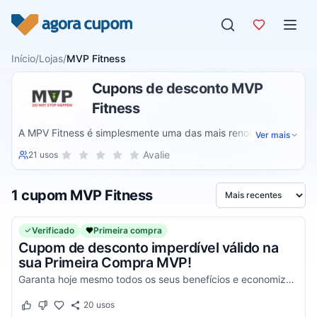
Pular para o conteúdo
Início
/
Lojas
/
MVP Fitness
Cupons de desconto MVP
Fitness
A MPV Fitness é simplesmente uma das mais renomadas e
Ver mais
conceituadas empresas no ramo de calçados fitness e para
Sua nota para MVP Fitness, de 1 a 5 estrelas
Avalie
21 usos
1 estrela
2 estrelas
3 estrelas
4 estrelas
5 estrelas
as mais diversificadas modalidades esportivas, uma
empresa que preza pela sua satisfação, conforto e
1 cupom MVP Fitness
segurança durante todos os seus treinos, algo que pode ser
Ordenar por
facilmente conseguido a partir do uso de seus milhares de
modelos de calçados.
Verificado
Primeira compra
Cupom de desconto imperdível válido na
sua Primeira Compra MVP!
Garanta hoje mesmo todos os seus benefícios e economize com facilidade nas suas compras online!
20
usos
Este cupom funcionou
Este cupom não funcionou