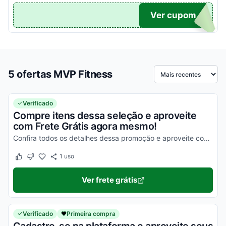
TICO
Ver cupom
5 ofertas MVP Fitness
Ordenar por
Verificado
Compre itens dessa seleção e aproveite
com Frete Grátis agora mesmo!
Confira todos os detalhes dessa promoção e aproveite com vantagens simplesmente incríveis!
1
uso
Este cupom funcionou
Este cupom não funcionou
Ver frete grátis
Verificado
Primeira compra