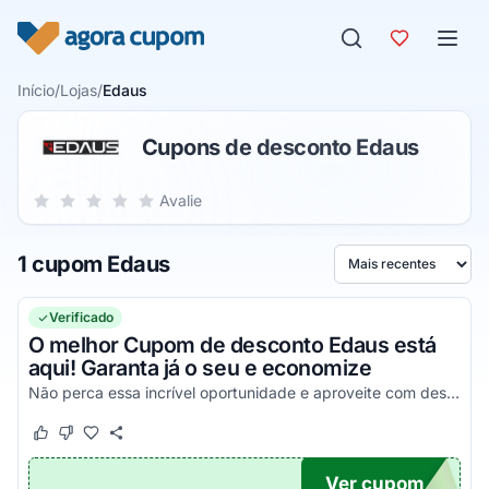
Pular para o conteúdo
Início
/
Lojas
/
Edaus
Cupons de desconto Edaus
Sua nota para Edaus, de 1 a 5 estrelas
Avalie
1 estrela
2 estrelas
3 estrelas
4 estrelas
5 estrelas
1 cupom Edaus
Ordenar por
Verificado
O melhor Cupom de desconto Edaus está
aqui! Garanta já o seu e economize
Não perca essa incrível oportunidade e aproveite com descontos simplesmente incríveis!
Este cupom funcionou
Este cupom não funcionou
Ver cupom
TICO