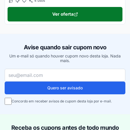
4
usos
Este cupom funcionou
Este cupom não funcionou
Ver oferta
Avise quando sair cupom novo
Um e-mail só quando houver cupom novo desta loja. Nada
mais.
Seu e-mail
Quero ser avisado
Concordo em receber avisos de cupom desta loja por e-mail.
Receba os cupons antes de todo mundo