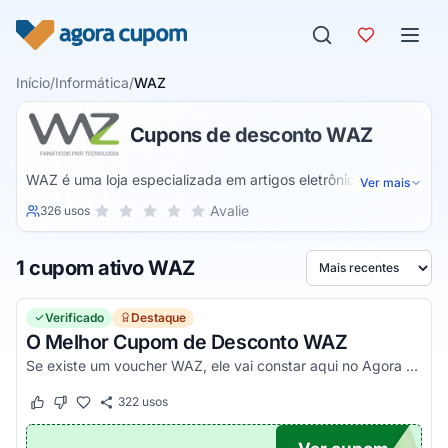
Pular para o conteúdo
Início
/
Informática
/
WAZ
Cupons de desconto WAZ
WAZ é uma loja especializada em artigos eletrônicos de alto
Ver mais
desempenho para uso pessoal. O catálogo inclui itens de
Sua nota para WAZ, de 1 a 5 estrelas
Avalie
326 usos
1 estrela
2 estrelas
3 estrelas
4 estrelas
5 estrelas
departamentos como informática, computadores,
notebooks, celulares, tablets, games, produtos de smart
1 cupom ativo WAZ
home, itens automotivos, monitores, rede e wifi, eletrônicos,
Ordenar por
TV e áudio, hardwares, periféricos em geral.
Verificado
Destaque
O Melhor Cupom de Desconto WAZ
Se existe um voucher WAZ, ele vai constar aqui no Agora Cupom. Pegue seu código promocional e confira!
322
usos
Este cupom funcionou
Este cupom não funcionou