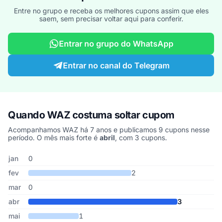
Entre no grupo e receba os melhores cupons assim que eles
saem, sem precisar voltar aqui para conferir.
Entrar no grupo do WhatsApp
Entrar no canal do Telegram
Quando WAZ costuma soltar cupom
Acompanhamos WAZ há 7 anos e publicamos 9 cupons nesse
período. O mês mais forte é
abril
, com 3 cupons.
Cupons de WAZ publicados por mês, somando os últimos 7 anos
Mês
Cupons publicados
Desconto médio
jan
0
fev
2
mar
0
abr
3
mai
1