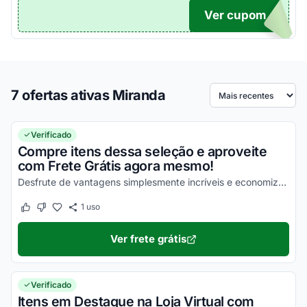
Ver cupom
TICO
7 ofertas ativas Miranda
Ordenar por
Verificado
Compre itens dessa seleção e aproveite
com Frete Grátis agora mesmo!
Desfrute de vantagens simplesmente incríveis e economize da melhor maneira possível!
1
uso
Este cupom funcionou
Este cupom não funcionou
Ver frete grátis
Verificado
Itens em Destaque na Loja Virtual com