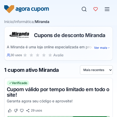
Pular para o conteúdo
Início
/
Informática
/
Miranda
Cupons de desconto Miranda
A Miranda é uma loja online especializada em produtos
Ver mais
tecnológicos. Dessa forma você pode realizar a compra de
Sua nota para Miranda, de 1 a 5 estrelas
Avalie
30 usos
1 estrela
2 estrelas
3 estrelas
4 estrelas
5 estrelas
diversos produtos atuais em primeira mão. São diversas
marcas e linhas para você escolher o produto ideal para
1 cupom ativo Miranda
você.
Ordenar por
Verificado
Cupom válido por tempo limitado em todo o
site!
Garanta agora seu código e aproveite!
29
usos
Este cupom funcionou
Este cupom não funcionou