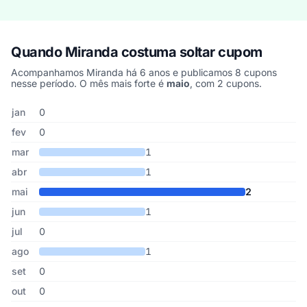
Quando Miranda costuma soltar cupom
Acompanhamos Miranda há 6 anos e publicamos 8 cupons
nesse período. O mês mais forte é
maio
, com 2 cupons.
Cupons de Miranda publicados por mês, somando os últimos 6 an
Mês
Cupons publicados
Desconto médio
jan
0
fev
0
mar
1
abr
1
mai
2
jun
1
jul
0
ago
1
set
0
out
0