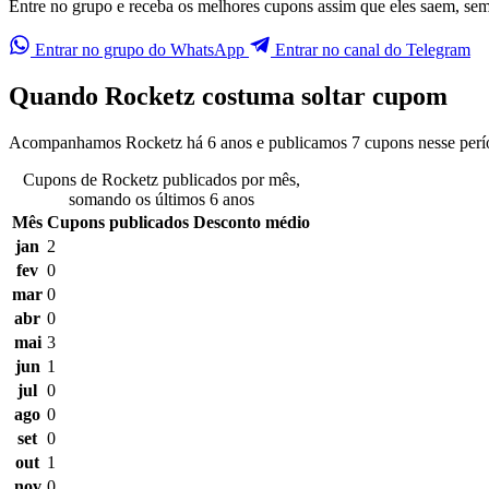
Entre no grupo e receba os melhores cupons assim que eles saem, sem p
Entrar no grupo do WhatsApp
Entrar no canal do Telegram
Quando Rocketz costuma soltar cupom
Acompanhamos Rocketz há 6 anos e publicamos 7 cupons nesse perío
Cupons de Rocketz publicados por mês,
somando os últimos 6 anos
Mês
Cupons publicados
Desconto médio
jan
2
fev
0
mar
0
abr
0
mai
3
jun
1
jul
0
ago
0
set
0
out
1
nov
0