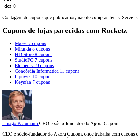
dez
0
Contagem de cupons que publicamos, não de compras feitas. Serve par
Cupons de lojas parecidas com Rocketz
Mazer
7 cupons
Miranda
8 cupons
HD Store
8 cupons
StudioPC
7 cupons
Elements
19 cupons
Concórdia Informática
11 cupons
Inpower
10 cupons
Keysfan
7 cupons
Thiago Klaumann
CEO e sócio-fundador do Agora Cupom
CEO e sócio-fundador do Agora Cupom, onde trabalha com cupons d