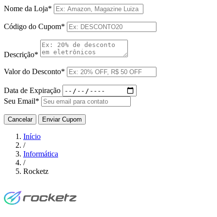
Nome da Loja*
Código do Cupom*
Descrição*
Valor do Desconto*
Data de Expiração
Seu Email*
Cancelar
Enviar Cupom
Início
/
Informática
/
Rocketz