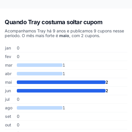
Quando Tray costuma soltar cupom
Acompanhamos Tray há 9 anos e publicamos 9 cupons nesse
período. O mês mais forte é
maio
, com 2 cupons.
Cupons de Tray publicados por mês, somando os últimos 9 anos
Mês
Cupons publicados
Desconto médio
jan
0
fev
0
mar
1
abr
1
mai
2
jun
2
jul
0
ago
1
set
0
out
0