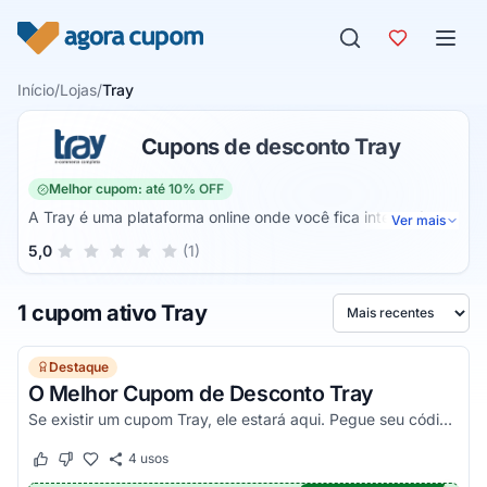
Pular para o conteúdo
Início
/
Lojas
/
Tray
Cupons de desconto Tray
Melhor cupom: até 10% OFF
A Tray é uma plataforma online onde você fica integrado
Ver mais
com os maiores marketplaces da internet. Assim, ela realiza
Sua nota para Tray, de 1 a 5 estrelas
5,0
(1)
1 estrela
2 estrelas
3 estrelas
4 estrelas
5 estrelas
a venda em múltiplos canais pela internet 24 horas por dia e
ainda acelera o crescimento do seu negócio.
1 cupom ativo Tray
Ordenar por
Destaque
O Melhor Cupom de Desconto Tray
Se existir um cupom Tray, ele estará aqui. Pegue seu código promocional e confira agora!
4
usos
Este cupom funcionou
Este cupom não funcionou