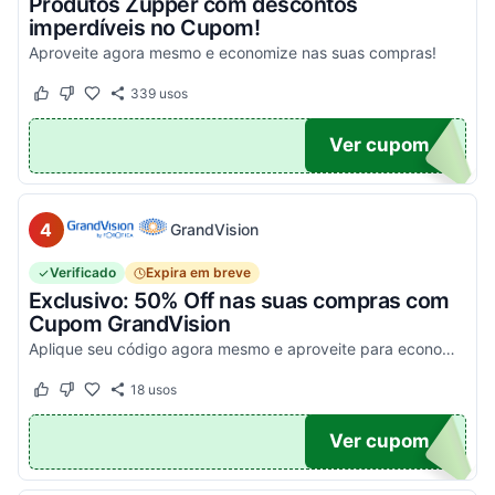
Produtos Zupper com descontos
imperdíveis no Cupom!
Aproveite agora mesmo e economize nas suas compras!
339
usos
Este cupom funcionou
Este cupom não funcionou
.
Ver cupom
4
GrandVision
Verificado
Expira em breve
Exclusivo: 50% Off nas suas compras com
Cupom GrandVision
Aplique seu código agora mesmo e aproveite para economizar! Válido em par completo (Armação + Lente)!
18
usos
Este cupom funcionou
Este cupom não funcionou
OM50
Ver cupom