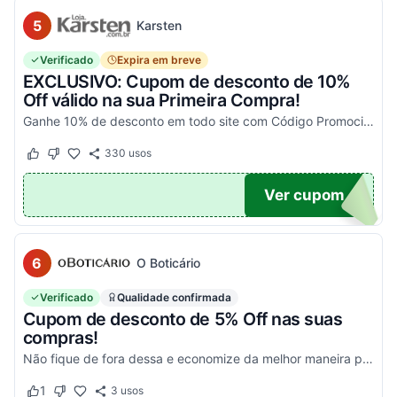
5
Karsten
Verificado
Expira em breve
EXCLUSIVO: Cupom de desconto de 10%
Off válido na sua Primeira Compra!
Ganhe 10% de desconto em todo site com Código Promocional Karsten. Válido apenas 1 utilização por CPF. Só aqui no Agora Cupom você economiza tanto!
330
usos
Este cupom funcionou
Este cupom não funcionou
OM10
Ver cupom
6
O Boticário
Verificado
Qualidade confirmada
Cupom de desconto de 5% Off nas suas
compras!
Não fique de fora dessa e economize da melhor maneira possível! Válido somente nessa seleção!
1
3
usos
Este cupom funcionou
Este cupom não funcionou