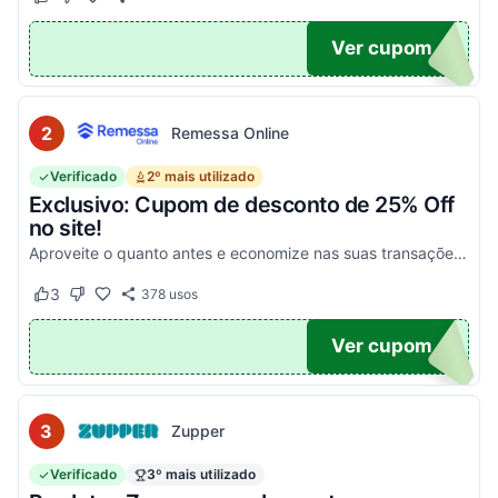
Este cupom funcionou
Este cupom não funcionou
POM6
Ver cupom
2
Remessa Online
Verificado
2º mais utilizado
Exclusivo: Cupom de desconto de 25% Off
no site!
Aproveite o quanto antes e economize nas suas transações, tanto PF quanto PJ!
3
378
usos
Este cupom funcionou
Este cupom não funcionou
OM25
Ver cupom
3
Zupper
Verificado
3º mais utilizado