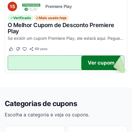
15
Premiere Play
Verificado
Mais usado hoje
O Melhor Cupom de Desconto Premiere
Play
Se existir um cupom Premiere Play, ele estará aqui. Pegue seu código promocional e confira agora!
69
usos
Este cupom funcionou
Este cupom não funcionou
TICO
Ver cupom
Categorias de cupons
Escolha a categoria e veja os cupons.