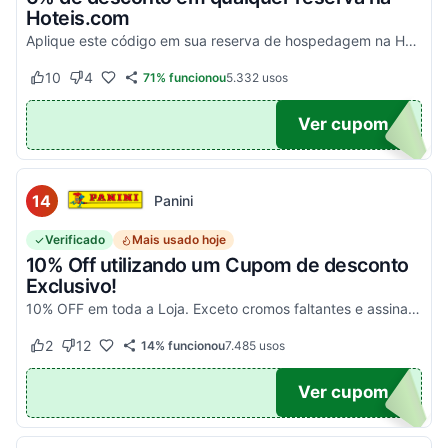
Hoteis.com
Aplique este código em sua reserva de hospedagem na Hoteis.com para obter 6% de desconto em estabelecimentos participantes da promoção.
10
4
71% funcionou
5.332
usos
Este cupom funcionou
Este cupom não funcionou
POM6
Ver cupom
14
Panini
Verificado
Mais usado hoje
10% Off utilizando um Cupom de desconto
Exclusivo!
10% OFF em toda a Loja. Exceto cromos faltantes e assinaturas. Aproveite essa exclusividade!
2
12
14% funcionou
7.485
usos
Este cupom funcionou
Este cupom não funcionou
UPOM
Ver cupom