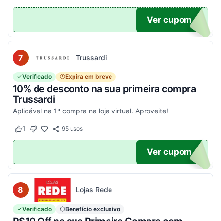
EIRA
Ver cupom
7
Trussardi
Verificado
Expira em breve
10% de desconto na sua primeira compra
Trussardi
Aplicável na 1ª compra na loja virtual. Aproveite!
1
95
usos
Este cupom funcionou
Este cupom não funcionou
OM10
Ver cupom
8
Lojas Rede
Verificado
Benefício exclusivo