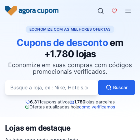
Pular para o conteúdo
ECONOMIZE COM AS MELHORES OFERTAS
Cupons de desconto
em
+1.780 lojas
Economize em suas compras com códigos
promocionais verificados.
Buscar cupons por loja
Buscar
6.311
cupons ativos
1.780
lojas parceiras
Ofertas atualizadas hoje
como verificamos
Lojas em destaque
As lojas com mais cupons hoje.