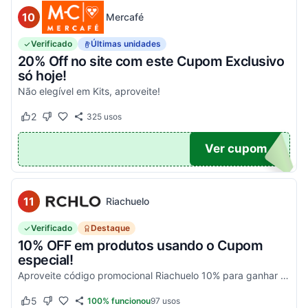
10
Mercafé
Verificado
Últimas unidades
20% Off no site com este Cupom Exclusivo
só hoje!
Não elegível em Kits, aproveite!
2
325
usos
Este cupom funcionou
Este cupom não funcionou
OM20
Ver cupom
11
Riachuelo
Verificado
Destaque
10% OFF em produtos usando o Cupom
especial!
Aproveite código promocional Riachuelo 10% para ganhar esse desconto em compras. Não cumulatios e somente para produtos vendidos e entregues pela Riachuelo, com exceção das categor...
5
100% funcionou
97
usos
Este cupom funcionou
Este cupom não funcionou