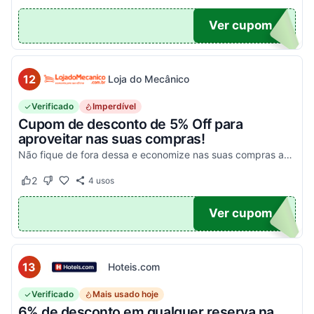
10
Ver cupom
12
Loja do Mecânico
Verificado
Imperdível
Cupom de desconto de 5% Off para
aproveitar nas suas compras!
Não fique de fora dessa e economize nas suas compras agora mesmo!
2
4
usos
Este cupom funcionou
Este cupom não funcionou
DO5
Ver cupom
13
Hoteis.com
Verificado
Mais usado hoje
6% de desconto em qualquer reserva na