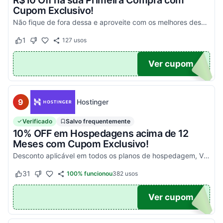
R$10 Off na sua Primeira Compra com
Cupom Exclusivo!
Não fique de fora dessa e aproveite com os melhores descontos! Válido em compras acima de R$100!
1
127
usos
Este cupom funcionou
Este cupom não funcionou
UPOM
Ver cupom
9
Hostinger
Verificado
Salvo frequentemente
10% OFF em Hospedagens acima de 12
Meses com Cupom Exclusivo!
Desconto aplicável em todos os planos de hospedagem, VPS e Cloud, maiores que 12 meses. Aproveite!
31
100% funcionou
382
usos
Este cupom funcionou
Este cupom não funcionou
UPOM
Ver cupom