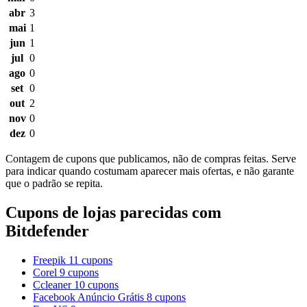
abr
3
mai
1
jun
1
jul
0
ago
0
set
0
out
2
nov
0
dez
0
Contagem de cupons que publicamos, não de compras feitas. Serve
para indicar quando costumam aparecer mais ofertas, e não garante
que o padrão se repita.
Cupons de lojas parecidas com
Bitdefender
Freepik
11 cupons
Corel
9 cupons
Ccleaner
10 cupons
Facebook Anúncio Grátis
8 cupons