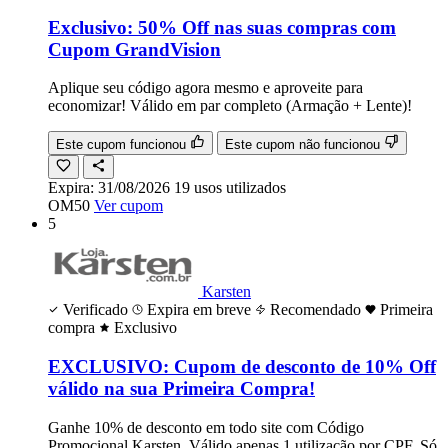
Exclusivo: 50% Off nas suas compras com
Cupom GrandVision
Aplique seu código agora mesmo e aproveite para
economizar! Válido em par completo (Armação + Lente)!
Este cupom funcionou
Este cupom não funcionou
Expira:
31/08/2026
19
usos
utilizados
OM50
Ver cupom
5
Karsten
Verificado
Expira em breve
Recomendado
Primeira
compra
Exclusivo
EXCLUSIVO: Cupom de desconto de 10% Off
válido na sua Primeira Compra!
Ganhe 10% de desconto em todo site com Código
Promocional Karsten. Válido apenas 1 utilização por CPF. Só