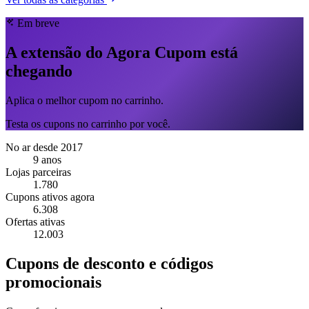
Em breve
A extensão do Agora Cupom está
chegando
Aplica o melhor cupom no carrinho.
Testa os cupons no carrinho por você.
No ar desde 2017
9 anos
Lojas parceiras
1.780
Cupons ativos agora
6.308
Ofertas ativas
12.003
Cupons de desconto e códigos
promocionais