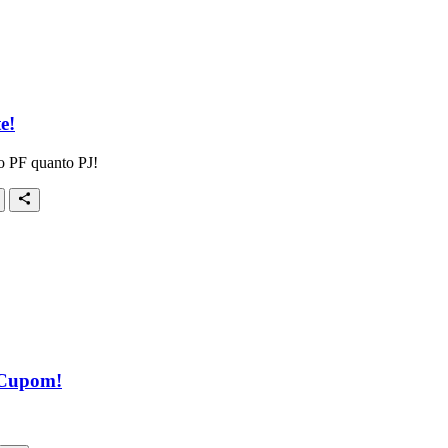
e!
to PF quanto PJ!
 Cupom!