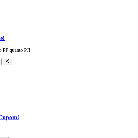
e!
to PF quanto PJ!
 Cupom!