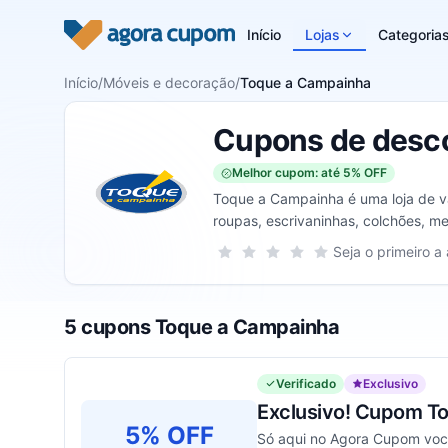
Pular para o conteúdo
Início
Lojas
Categoria
Início
/
Móveis e decoração
/
Toque a Campainha
Cupons de desc
Melhor cupom: até 5% OFF
Toque a Campainha é uma loja de var
roupas, escrivaninhas, colchões, mes
Sua nota para Toque a Campainha, d
Seja o primeiro a 
1 estrela
2 estrelas
3 estrelas
4 estrelas
5 estrelas
5 cupons Toque a Campainha
Verificado
Exclusivo
Exclusivo! Cupom T
5% OFF
Só aqui no Agora Cupom você