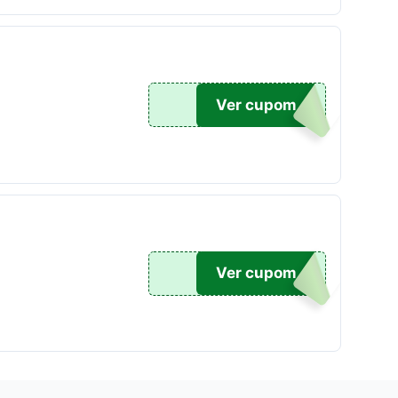
L100
Ver cupom
A150
Ver cupom