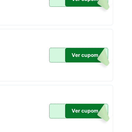
C150
Ver cupom
L180
Ver cupom