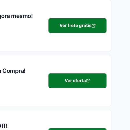
agora mesmo!
Ver frete grátis
a Compra!
Ver oferta
ff!