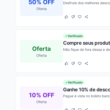
50% OFF
Desfrute dos melhores desco
Oferta
Este cupom funcionou
Este cupom não funcion
Verificado
Compre seus produto
Oferta
Não fique de fora dessa e d
Oferta
Este cupom funcionou
Este cupom não funcion
Verificado
Ganhe 10% de desco
10% OFF
Pague à vista no boleto ban
Oferta