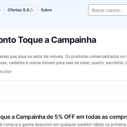
Buscar cupons e l
s
Ofertas 8.8
Sobre
Sugestões de loja
onto Toque a Campainha
ejo que atua no setor de móveis. Os produtos comercializados no sit
as, cadeiras e outros móveis para sala de estar, quarto, escritório, 
e 1 a 5 estrelas
avaliar
oque a Campainha de 5% OFF em todas as compr
 compra e ganha desconto em qualquer pedido! Válido na primeira 