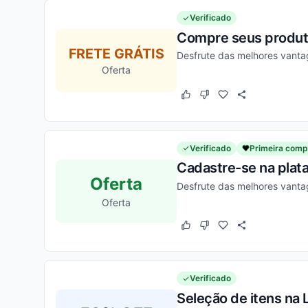
Verificado
Compre seus produto
FRETE GRÁTIS
Desfrute das melhores vanta
Oferta
Este cupom funcionou
Este cupom não funcion
Verificado
Primeira comp
Cadastre-se na plat
Oferta
Desfrute das melhores vantag
Oferta
Este cupom funcionou
Este cupom não funcion
Verificado
Seleção de itens na 