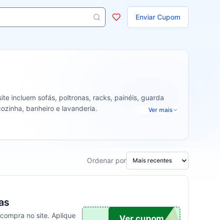
ojas
Enviar Cupom
s aparecem ao digitar 3 letras ou mais.
e incluem sofás, poltronas, racks, painéis, guarda
cozinha, banheiro e lavanderia.
Ver mais
Ordenar por
as
compra no site. Aplique
UPOM
Ver cupom