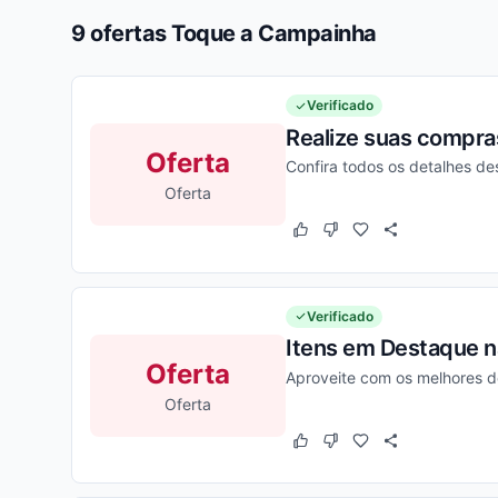
9 ofertas Toque a Campainha
Verificado
Realize suas compras
Oferta
Confira todos os detalhes d
Oferta
Este cupom funcionou
Este cupom não funcion
Verificado
Itens em Destaque n
Oferta
Aproveite com os melhores d
Oferta
Este cupom funcionou
Este cupom não funcion