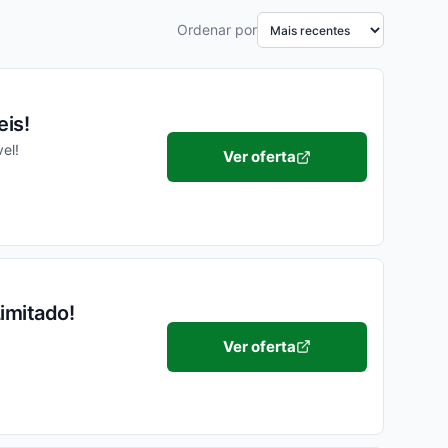
Ordenar por
eis!
el!
Ver oferta
imitado!
Ver oferta