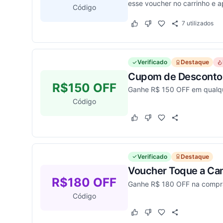
esse voucher no carrinho e a
Código
7
utilizados
Este cupom funcionou
Este cupom não funcion
Verificado
Destaque
Cupom de Desconto 
R$150 OFF
Ganhe R$ 150 OFF em qualqu
Código
Este cupom funcionou
Este cupom não funcion
Verificado
Destaque
Voucher Toque a Ca
R$180 OFF
Ganhe R$ 180 OFF na compra 
Código
Este cupom funcionou
Este cupom não funcion