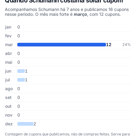
Quando Schumann costuma soltar cupom
Acompanhamos Schumann há 7 anos e publicamos 16 cupons
nesse período. O mês mais forte é
março
, com 12 cupons.
Cupons de Schumann publicados por mês, somando os últimos 7 
Mês
Cupons publicados
Desconto médio
jan
0
fev
0
mar
12
24%
abr
0
mai
0
jun
1
jul
1
ago
0
set
0
out
0
nov
0
dez
2
Contagem de cupons que publicamos, não de compras feitas. Serve para