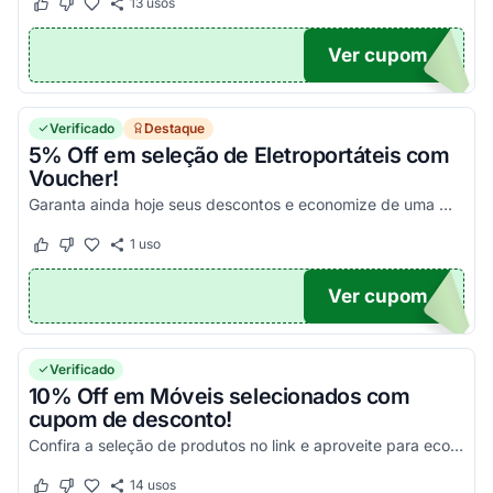
13
usos
Este cupom funcionou
Este cupom não funcionou
Ver cupom
CH5
Verificado
Destaque
5% Off em seleção de Eletroportáteis com
Voucher!
Garanta ainda hoje seus descontos e economize de uma maneira simples!
1
uso
Este cupom funcionou
Este cupom não funcionou
Ver cupom
EIS5
Verificado
10% Off em Móveis selecionados com
cupom de desconto!
Confira a seleção de produtos no link e aproveite para economizar!
14
usos
Este cupom funcionou
Este cupom não funcionou