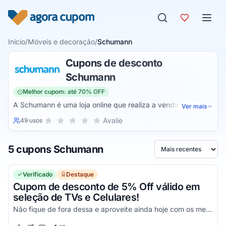
Pular para o conteúdo
Início
/
Móveis e decoração
/
Schumann
Cupons de desconto
Schumann
Melhor cupom: até 70% OFF
A Schumann é uma loja online que realiza a venda de
Ver mais
produtos para o seu lar. Dessa forma, você poderá adquirir
Sua nota para Schumann, de 1 a 5 estrelas
Avalie
49 usos
1 estrela
2 estrelas
3 estrelas
4 estrelas
5 estrelas
produtos como mobiliários para a casa toda, itens de
beleza, bebês, áudio, automotivo, cama, mesa e banho,
5 cupons Schumann
casa e construção, celulares, climatização, decoração e
Ordenar por
muito mais.
Verificado
Destaque
Cupom de desconto de 5% Off válido em
seleção de TVs e Celulares!
Não fique de fora dessa e aproveite ainda hoje com os melhores descontos!