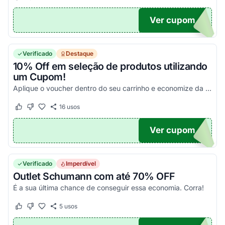
Ver cupom
IS10
Verificado
Destaque
10% Off em seleção de produtos utilizando
um Cupom!
Aplique o voucher dentro do seu carrinho e economize da melhor maneira possível!
16
usos
Este cupom funcionou
Este cupom não funcionou
Ver cupom
RO10
Verificado
Imperdível
Outlet Schumann com até 70% OFF
É a sua última chance de conseguir essa economia. Corra!
5
usos
Este cupom funcionou
Este cupom não funcionou