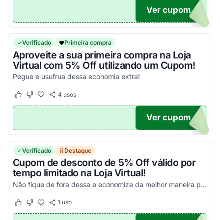
Ver cupom
S20
Verificado
Primeira compra
Aproveite a sua primeira compra na Loja
Virtual com 5% Off utilizando um Cupom!
Pegue e usufrua dessa economia extra!
4
usos
Este cupom funcionou
Este cupom não funcionou
Ver cupom
MPRA
Verificado
Destaque
Cupom de desconto de 5% Off válido por
tempo limitado na Loja Virtual!
Não fique de fora dessa e economize da melhor maneira possível!
1
uso
Este cupom funcionou
Este cupom não funcionou