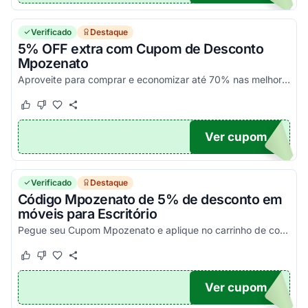
Verificado
Destaque
5% OFF extra com Cupom de Desconto
Mpozenato
Aproveite para comprar e economizar até 70% nas melhores ofertas Mpozenato, e ainda ganhe mais 5% com código promocional. Consulte condições no site. Válido por tempo limitado.
Este cupom funcionou
Este cupom não funcionou
Ver cupom
WNOW
Verificado
Destaque
Código Mpozenato de 5% de desconto em
móveis para Escritório
Pegue seu Cupom Mpozenato e aplique no carrinho de compras para visualizar o novo preço. Voucher não cumulativo. Confira agora!
Este cupom funcionou
Este cupom não funcionou
Ver cupom
OME