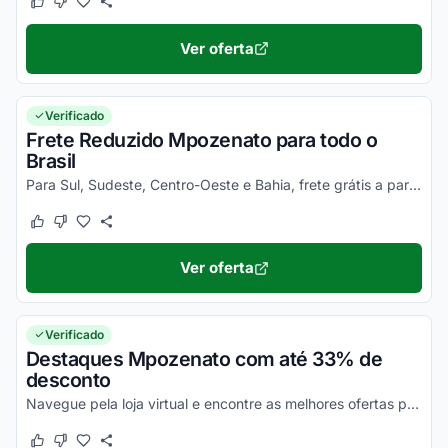
Este cupom funcionou
Este cupom não funcionou
Ver oferta
Verificado
Frete Reduzido Mpozenato para todo o
Brasil
Para Sul, Sudeste, Centro-Oeste e Bahia, frete grátis a partir de R$ 149,90 em compras. Para demais estados/regiões participantes a partir de R$ 249,90. Aproveite para economizar.
Este cupom funcionou
Este cupom não funcionou
Ver oferta
Verificado
Destaques Mpozenato com até 33% de
desconto
Navegue pela loja virtual e encontre as melhores ofertas promocionais.
Este cupom funcionou
Este cupom não funcionou