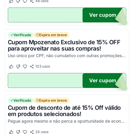
48
usos
Este cupom funcionou
Este cupom não funcionou
Ver cupom
UPOM
Verificado
Expira em breve
Cupom Mpozenato Exclusivo de 15% OFF
para aproveitar nas suas compras!
Uso único por CPF, não cumulativo com outras promoções. Aproveite nas suas compras acima de R$199,00!
103
usos
Este cupom funcionou
Este cupom não funcionou
Ver cupom
M-15
Verificado
Expira em breve
Cupom de desconto de até 15% Off válido
em produtos selecionados!
Pegue agora mesmo e não perca a oportunidade de economizar nas suas compras!
24
usos
Este cupom funcionou
Este cupom não funcionou