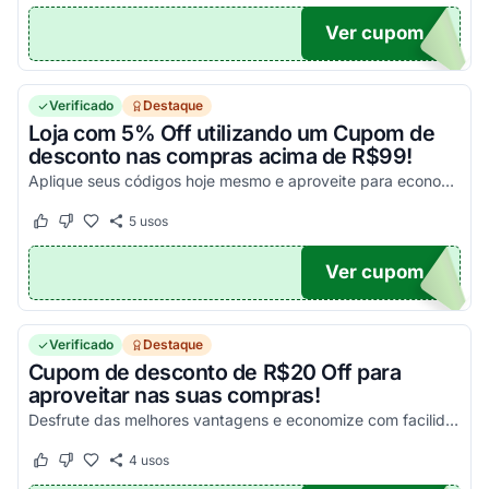
Ver cupom
A6
Verificado
Destaque
Loja com 5% Off utilizando um Cupom de
desconto nas compras acima de R$99!
Aplique seus códigos hoje mesmo e aproveite para economizar com facilidade nas suas compras!
5
usos
Este cupom funcionou
Este cupom não funcionou
Ver cupom
MPZ5
Verificado
Destaque
Cupom de desconto de R$20 Off para
aproveitar nas suas compras!
Desfrute das melhores vantagens e economize com facilidade nas suas compras!
4
usos
Este cupom funcionou
Este cupom não funcionou