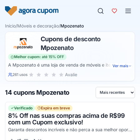
Pular para o conteúdo
Início
/
Móveis e decoração
/
Mpozenato
Cupons de desconto
Mpozenato
Melhor cupom: até 15% OFF
A Mpozenato é uma loja de venda de móveis e itens de
Ver mais
decoração para casas. A empresa foca especificamente
Sua nota para Mpozenato, de 1 a 5 estrelas
Avalie
261 usos
1 estrela
2 estrelas
3 estrelas
4 estrelas
5 estrelas
nos produtos voltados a casas e apartamentos, colocando à
disposição inúmeros móveis e produtos de decoração
14 cupons Mpozenato
fabricados pela própria empresa.
Ordenar por
Verificado
Expira em breve
8% Off nas suas compras acima de R$99
com um Cupom exclusivo!
Garanta descontos incríveis e não perca a sua melhor oportunidade para economizar em todas as suas compras!