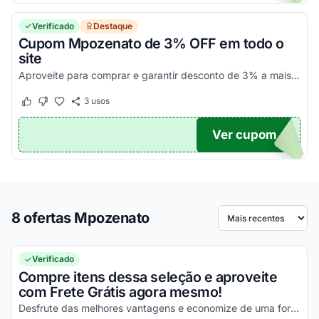
Verificado
Destaque
Cupom Mpozenato de 3% OFF em todo o
site
Aproveite para comprar e garantir desconto de 3% a mais com código Mpozenato. Por tempo limitado. Consulte condições e confira!
3
usos
Este cupom funcionou
Este cupom não funcionou
Ver cupom
RO
8 ofertas Mpozenato
Ordenar por
Verificado
Compre itens dessa seleção e aproveite
com Frete Grátis agora mesmo!
Desfrute das melhores vantagens e economize de uma forma simples agora mesmo!