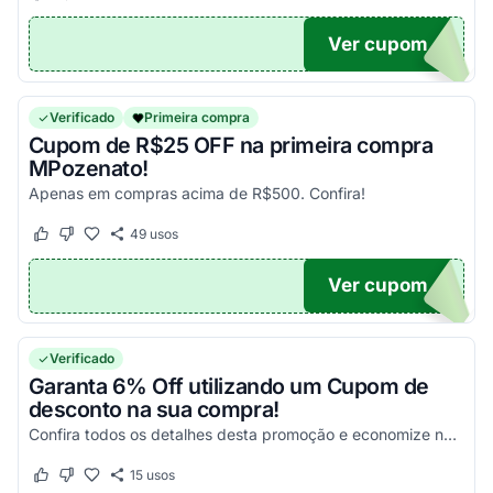
Ver cupom
15
Verificado
Primeira compra
Cupom de R$25 OFF na primeira compra
MPozenato!
Apenas em compras acima de R$500. Confira!
49
usos
Este cupom funcionou
Este cupom não funcionou
Ver cupom
NDO
Verificado
Garanta 6% Off utilizando um Cupom de
desconto na sua compra!
Confira todos os detalhes desta promoção e economize na sua primeira compra acima de R$99!
15
usos
Este cupom funcionou
Este cupom não funcionou