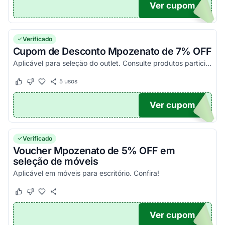
Ver cupom
EI
Verificado
Cupom de Desconto Mpozenato de 7% OFF
Aplicável para seleção do outlet. Consulte produtos participantes no site e economize muito mais.
5
usos
Este cupom funcionou
Este cupom não funcionou
Ver cupom
T7
Verificado
Voucher Mpozenato de 5% OFF em
seleção de móveis
Aplicável em móveis para escritório. Confira!
Este cupom funcionou
Este cupom não funcionou
Ver cupom
OME