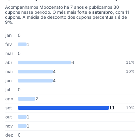
Acompanhamos Mpozenato há 7 anos e publicamos 30
cupons nesse período. O mês mais forte é
setembro
, com 11
cupons. A média de desconto dos cupons percentuais é de
9%.
Cupons de Mpozenato publicados por mês, somando os últimos 7
Mês
Cupons publicados
Desconto médio
jan
0
fev
1
mar
0
abr
6
11%
mai
4
10%
jun
4
jul
0
ago
2
set
11
10%
out
1
nov
1
dez
0