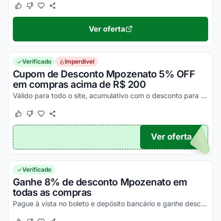
Este cupom funcionou
Este cupom não funcionou
Ver oferta
Verificado
Imperdível
Cupom de Desconto Mpozenato 5% OFF
em compras acima de R$ 200
Válido para todo o site, acumulativo com o desconto para pagamento à vista no boleto. Limitado a 1 uso por CPF. Corra!
Este cupom funcionou
Este cupom não funcionou
Ver oferta
ATO5
Verificado
Ganhe 8% de desconto Mpozenato em
todas as compras
Pague à vista no boleto e depósito bancário e ganhe desconto de 8% OFF no site Mpozenato. Desfrute!