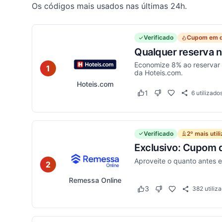
Os códigos mais usados nas últimas 24h.
Verificado
Cupom em 
Qualquer reserva 
Economize 8% ao reservar 
1
da Hoteis.com.
Hoteis.com
1
6
utilizado
Este cupom funcionou
Este cupom não func
Verificado
2º mais util
Exclusivo: Cupom d
Aproveite o quanto antes 
2
Remessa Online
3
382
utiliz
Este cupom funcionou
Este cupom não fun