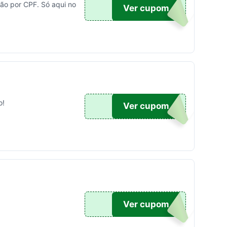
ão por CPF. Só aqui no
OM10
Ver cupom
o!
EIRA
Ver cupom
OM10
Ver cupom