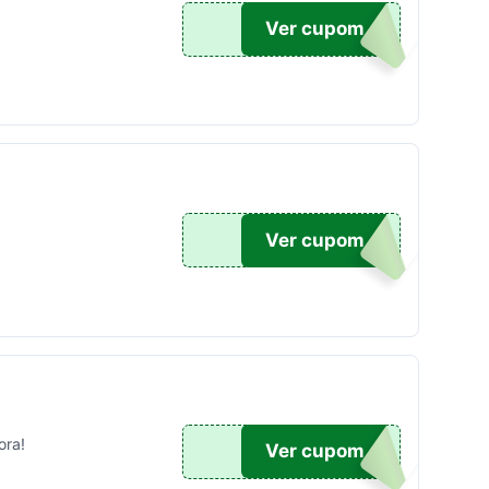
DO5
Ver cupom
UPOM
Ver cupom
ora!
TICO
Ver cupom