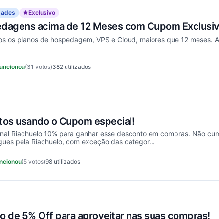
dades
Exclusivo
dagens acima de 12 Meses com Cupom Exclusiv
os os planos de hospedagem, VPS e Cloud, maiores que 12 meses. A
uncionou
(31 votos)
382
utilizados
ncionou
os usando o Cupom especial!
nal Riachuelo 10% para ganhar esse desconto em compras. Não cum
gues pela Riachuelo, com exceção das categor...
ncionou
(5 votos)
98
utilizados
cionou
 de 5% Off para aproveitar nas suas compras!