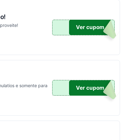
o!
proveite!
UPOM
Ver cupom
ulatios e somente para
10
Ver cupom