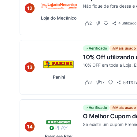
Não fique de fora dessa 
12
Loja do Mecânico
2
4
utilizado
Este cupom funcionou
Este cupom não func
Verificado
Mais usado 
10% Off utilizando
10% OFF em toda a Loja. Ex
13
Panini
2
17
11% f
Este cupom funcionou
Este cupom não func
Verificado
Mais usado 
O Melhor Cupom de
Se existir um cupom Premie
14
Premiere Play