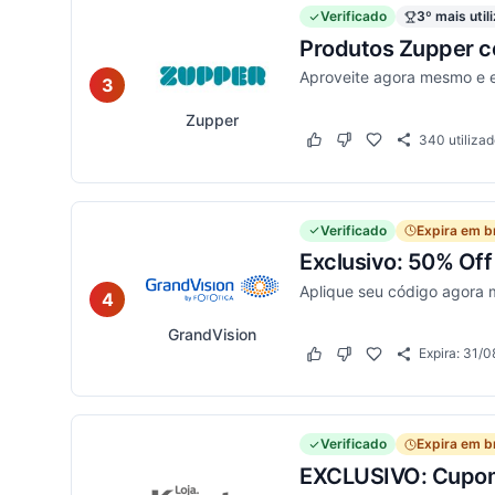
Verificado
3º mais util
Produtos Zupper c
Aproveite agora mesmo e 
3
Zupper
340
utiliza
Este cupom funcionou
Este cupom não funci
Verificado
Expira em b
Exclusivo: 50% Of
Aplique seu código agora 
4
GrandVision
Expira:
31/0
Este cupom funcionou
Este cupom não funci
Verificado
Expira em b
EXCLUSIVO: Cupom 