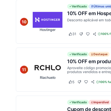
Verificado
Últimas uni
10% OFF em Hospe
Desconto aplicável em tod
10
Hostinger
31
100% f
Este cupom funcionou
Este cupom não fu
Verificado
Destaque
10% OFF em produt
Aproveite código promocio
11
produtos vendidos e entre
Riachuelo
5
100% fu
Este cupom funcionou
Este cupom não fun
Verificado
Imperdível
Cupom de desconto