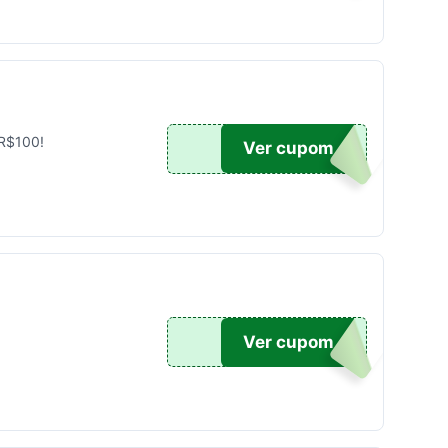
 R$100!
UPOM
Ver cupom
OM20
Ver cupom