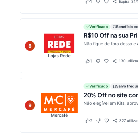
1
Expira:
31/
Este cupom funcionou
Este cupom não func
Verificado
Benefício ex
R$10 Off na sua P
Não fique de fora dessa e
8
Lojas Rede
1
130
utiliza
Este cupom funcionou
Este cupom não func
Verificado
Salvo freq
20% Off no site co
Não elegível em Kits, aprov
9
Mercafé
2
327
utiliz
Este cupom funcionou
Este cupom não func