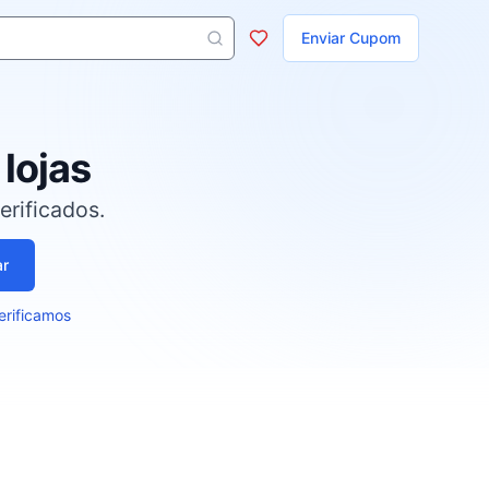
ojas
Enviar Cupom
s aparecem ao digitar 3 letras ou mais.
lojas
rificados.
ar
rificamos