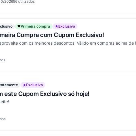
10/2026
96
utilizados
ionou
clusivo
Primeira compra
Exclusivo
rimeira Compra com Cupom Exclusivo!
 aproveite com os melhores descontos! Válido em compras acima de
dos
ionou
uentemente
Exclusivo
m este Cupom Exclusivo só hoje!
eite!
ados
ionou