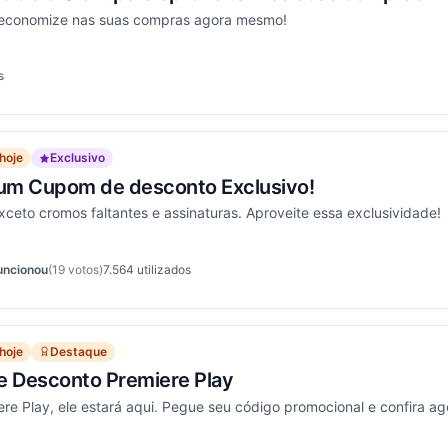
e economize nas suas compras agora mesmo!
s
ionou
hoje
Exclusivo
 um Cupom de desconto Exclusivo!
ceto cromos faltantes e assinaturas. Aproveite essa exclusividade!
uncionou
(19 votos)
7.564
utilizados
ionou
hoje
Destaque
 Desconto Premiere Play
re Play, ele estará aqui. Pegue seu código promocional e confira ag