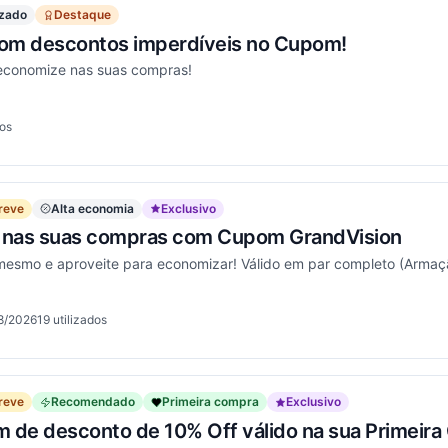
izado
Destaque
om descontos imperdíveis no Cupom!
economize nas suas compras!
dos
onou
reve
Alta economia
Exclusivo
f nas suas compras com Cupom GrandVision
mesmo e aproveite para economizar! Válido em par completo (Armaç
8/2026
19
utilizados
onou
reve
Recomendado
Primeira compra
Exclusivo
de desconto de 10% Off válido na sua Primeira