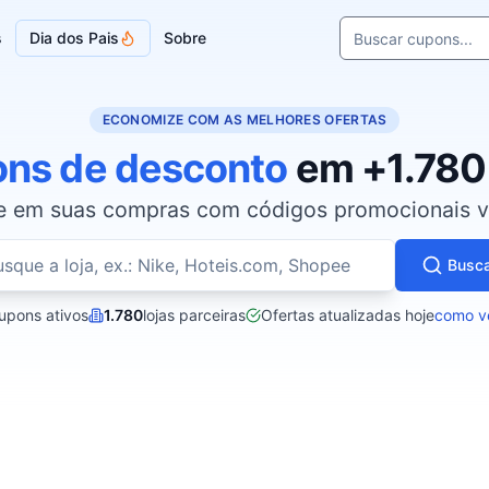
Buscar cupons e l
s
Dia dos Pais
Sobre
Sugestões de loja
ECONOMIZE COM AS MELHORES OFERTAS
ns de desconto
em +1.780 
 em suas compras com códigos promocionais ve
Buscar cupons por loja
Busc
upons ativos
1.780
lojas parceiras
Ofertas atualizadas hoje
como ve