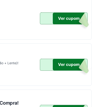
.
Ver cupom
ão + Lente)!
OM50
Ver cupom
 Compra!