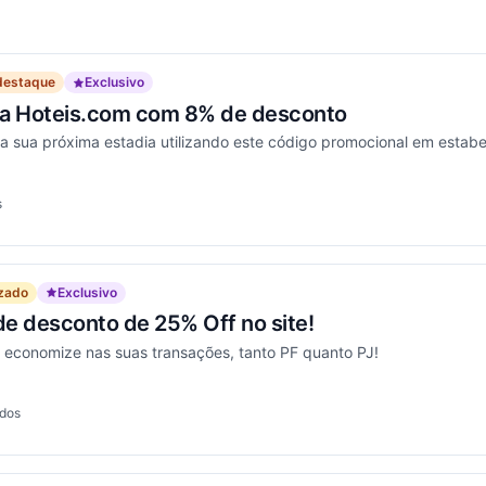
destaque
Exclusivo
na Hoteis.com com 8% de desconto
a sua próxima estadia utilizando este código promocional em estabe
s
ionou
izado
Exclusivo
e desconto de 25% Off no site!
e economize nas suas transações, tanto PF quanto PJ!
ados
cionou