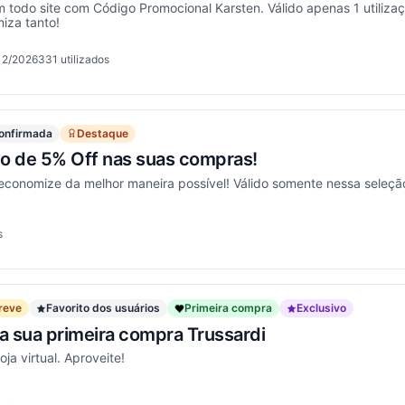
todo site com Código Promocional Karsten. Válido apenas 1 utilizaç
za tanto!
12/2026
331
utilizados
ionou
onfirmada
Destaque
 de 5% Off nas suas compras!
 economize da melhor maneira possível! Válido somente nessa seleçã
s
ionou
reve
Favorito dos usuários
Primeira compra
Exclusivo
 sua primeira compra Trussardi
ja virtual. Aproveite!