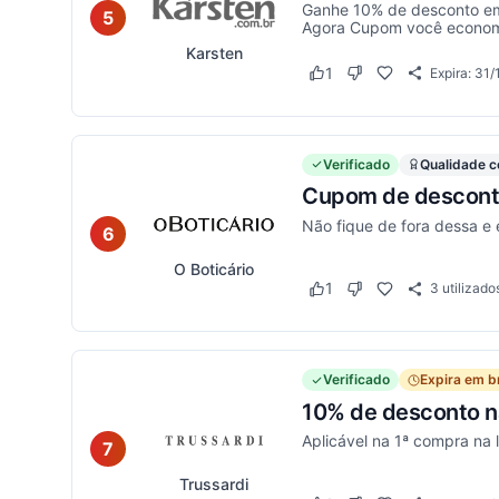
Ganhe 10% de desconto em 
5
Agora Cupom você economi
Karsten
1
Expira:
31/
Este cupom funcionou
Este cupom não func
Verificado
Qualidade c
Cupom de desconto
Não fique de fora dessa e
6
O Boticário
1
3
utilizado
Este cupom funcionou
Este cupom não func
Verificado
Expira em b
10% de desconto na
Aplicável na 1ª compra na lo
7
Trussardi