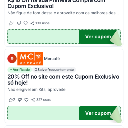
R$10 Off na sua Primeira Compra com
Cupom Exclusivo!
Não fique de fora dessa e aproveite com os melhores descontos! Válido em compras acima de R$100!
1
130
usos
Este cupom funcionou
Este cupom não funcionou
Ver cupom
UPOM
9
Mercafé
Verificado
Salvo frequentemente
20% Off no site com este Cupom Exclusivo
só hoje!
Não elegível em Kits, aproveite!
2
327
usos
Este cupom funcionou
Este cupom não funcionou
Ver cupom
OM20