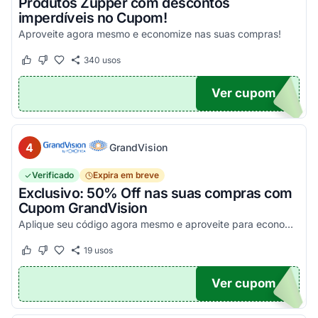
Produtos Zupper com descontos
imperdíveis no Cupom!
Aproveite agora mesmo e economize nas suas compras!
340
usos
Este cupom funcionou
Este cupom não funcionou
Ver cupom
.
4
GrandVision
Verificado
Expira em breve
Exclusivo: 50% Off nas suas compras com
Cupom GrandVision
Aplique seu código agora mesmo e aproveite para economizar! Válido em par completo (Armação + Lente)!
19
usos
Este cupom funcionou
Este cupom não funcionou
Ver cupom
OM50