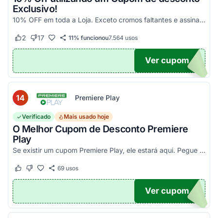
Exclusivo!
10% OFF em toda a Loja. Exceto cromos faltantes e assinaturas. Aproveite essa exclusividade!
2
17
11% funcionou
7.564
usos
Este cupom funcionou
Este cupom não funcionou
Ver cupom
UPOM
14
Premiere Play
Verificado
Mais usado hoje
O Melhor Cupom de Desconto Premiere
Play
Se existir um cupom Premiere Play, ele estará aqui. Pegue seu código promocional e confira agora!
69
usos
Este cupom funcionou
Este cupom não funcionou
Ver cupom
TICO