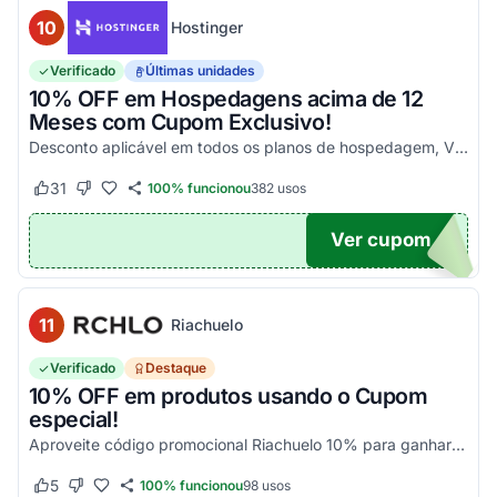
10
Hostinger
Verificado
Últimas unidades
10% OFF em Hospedagens acima de 12
Meses com Cupom Exclusivo!
Desconto aplicável em todos os planos de hospedagem, VPS e Cloud, maiores que 12 meses. Aproveite!
31
100% funcionou
382
usos
Este cupom funcionou
Este cupom não funcionou
Ver cupom
UPOM
11
Riachuelo
Verificado
Destaque
10% OFF em produtos usando o Cupom
especial!
Aproveite código promocional Riachuelo 10% para ganhar esse desconto em compras. Não cumulatios e somente para produtos vendidos e entregues pela Riachuelo, com exceção das categor...
5
100% funcionou
98
usos
Este cupom funcionou
Este cupom não funcionou