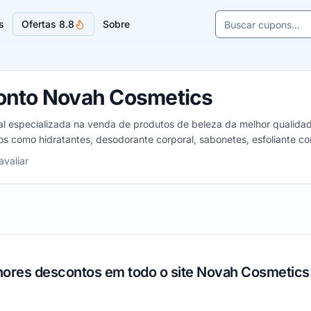
Buscar cupons e l
s
Ofertas 8.8
Sobre
Sugestões de lojas
onto Novah Cosmetics
al especializada na venda de produtos de beleza da melhor qualida
s como hidratantes, desodorante corporal, sabonetes, esfoliante co
1 a 5 estrelas
avaliar
res descontos em todo o site Novah Cosmetics