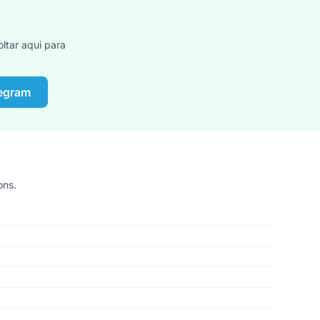
ltar aqui para
legram
ons.