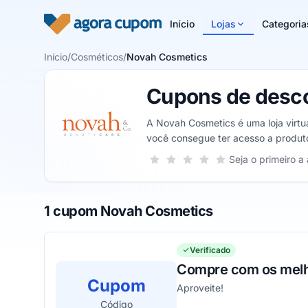
Pular para o conteúdo
Início
Lojas
Categoria
Início
/
Cosméticos
/
Novah Cosmetics
Cupons de desc
A Novah Cosmetics é uma loja virtu
você consegue ter acesso a produto
Sua nota para Novah Cosmetics, de 
Seja o primeiro a 
1 estrela
2 estrelas
3 estrelas
4 estrelas
5 estrelas
1 cupom Novah Cosmetics
Verificado
Compre com os melho
Cupom
Aproveite!
Código