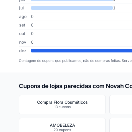
jul
1
ago
0
set
0
out
0
nov
0
dez
Contagem de cupons que publicamos, não de compras feitas. Serve 
Cupons de lojas parecidas com Novah C
Compra Flora Cosméticos
13 cupons
AMOBELEZA
20 cupons