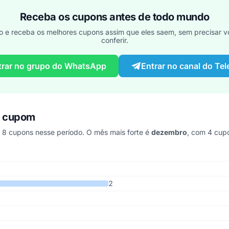
Receba os cupons antes de todo mundo
o e receba os melhores cupons assim que eles saem, sem precisar vo
conferir.
trar no grupo do WhatsApp
Entrar no canal do Te
r cupom
 cupons nesse período. O mês mais forte é
dezembro
, com 4 cup
 os últimos 4 anos
2