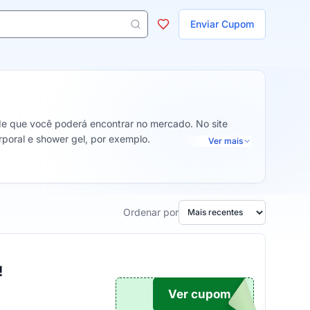
ojas
Enviar Cupom
 aparecem ao digitar 3 letras ou mais.
de que você poderá encontrar no mercado. No site
rporal e shower gel, por exemplo.
Ver mais
Ordenar por
!
Ver cupom
TICO