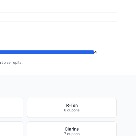
4
ão se repita.
R-Ten
8 cupons
Clarins
7 cupons