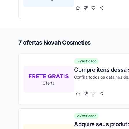
Este cupom funcionou
Este cupom não funcion
7 ofertas Novah Cosmetics
Verificado
Compre itens dessa 
FRETE GRÁTIS
Confira todos os detalhes d
Oferta
Este cupom funcionou
Este cupom não funcion
Verificado
Adquira seus produt