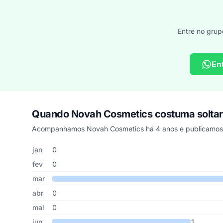
Entre no grup
En
Quando Novah Cosmetics costuma solta
Acompanhamos Novah Cosmetics há 4 anos e publicamos 8
Cupons de Novah Cosmetics publicados por mês, somando
Mês
Cupons publicados
Desconto médio
jan
0
fev
0
mar
abr
0
mai
0
jun
1