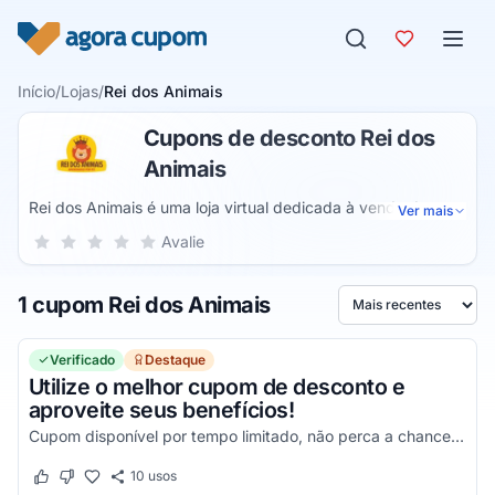
Pular para o conteúdo
Início
/
Lojas
/
Rei dos Animais
Cupons de desconto Rei dos
Animais
Rei dos Animais é uma loja virtual dedicada à venda de
Ver mais
acessórios para gatos, cães e outros animais de estimação
Sua nota para Rei dos Animais, de 1 a 5 estrelas
Avalie
1 estrela
2 estrelas
3 estrelas
4 estrelas
5 estrelas
como pássaros, roedores, peixes e répteis. O catálogo da
loja inclui alimentadores, rações, coleiras, focinheiras,
1 cupom Rei dos Animais
brinquedos, artigos de higiene, vitaminas e outros produtos
Ordenar por
para pets.
Verificado
Destaque
Utilize o melhor cupom de desconto e
aproveite seus benefícios!
Cupom disponível por tempo limitado, não perca a chance de economizar!
10
usos
Este cupom funcionou
Este cupom não funcionou