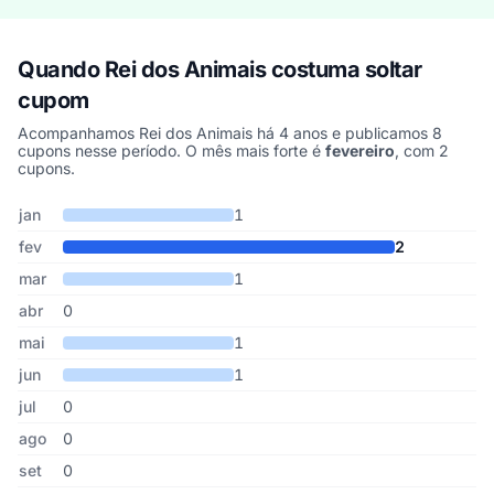
Quando Rei dos Animais costuma soltar
cupom
Acompanhamos Rei dos Animais há 4 anos e publicamos 8
cupons nesse período. O mês mais forte é
fevereiro
, com 2
cupons.
Cupons de Rei dos Animais publicados por mês, somando os últi
Mês
Cupons publicados
Desconto médio
jan
1
fev
2
mar
1
abr
0
mai
1
jun
1
jul
0
ago
0
set
0