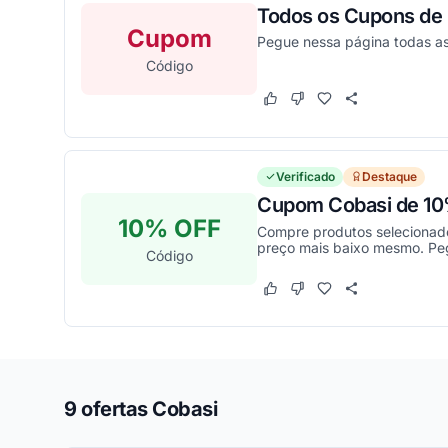
Todos os Cupons de
Cupom
Pegue nessa página todas as
Código
Este cupom funcionou
Este cupom não funcion
Verificado
Destaque
Cupom Cobasi de 10% 
10% OFF
Compre produtos selecionado
preço mais baixo mesmo. Pe
Código
Este cupom funcionou
Este cupom não funcion
9 ofertas Cobasi