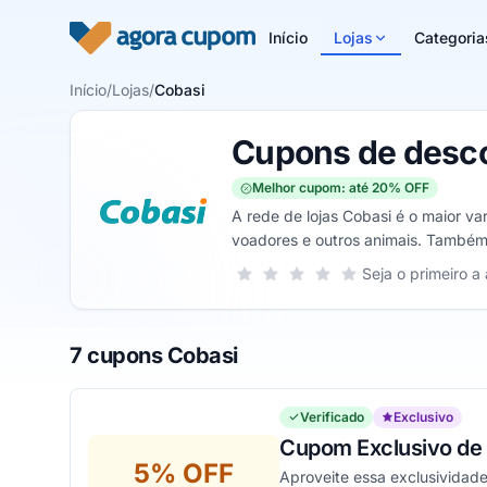
Pular para o conteúdo
Início
Lojas
Categoria
Início
/
Lojas
/
Cobasi
Cupons de desc
Melhor cupom: até 20% OFF
A rede de lojas Cobasi é o maior va
voadores e outros animais. Também a
decoração para o seu pet tanto para
Sua nota para Cobasi, de 1 a 5 estre
Seja o primeiro a 
1 estrela
2 estrelas
3 estrelas
4 estrelas
5 estrelas
7 cupons Cobasi
Verificado
Exclusivo
Cupom Exclusivo de 
5% OFF
Aproveite essa exclusividade