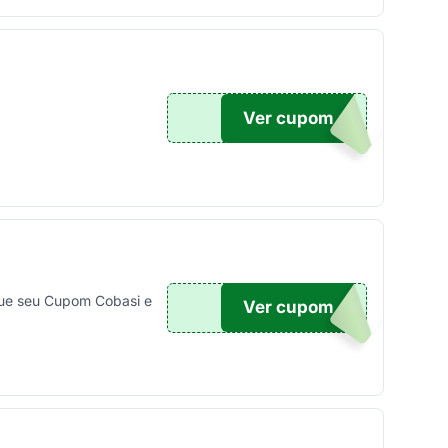
Ver cupom
I20
egue seu Cupom Cobasi e
Ver cupom
TO10