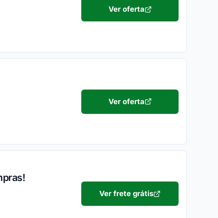
Ver oferta
Ver oferta
mpras!
Ver frete grátis