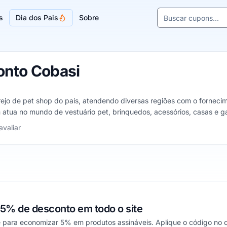
Buscar cupons e l
s
Dia dos Pais
Sobre
Sugestões de lojas
onto Cobasi
rejo de pet shop do país, atendendo diversas regiões com o fornecim
tua no mundo de vestuário pet, brinquedos, acessórios, casas e gai
 área interna quanto para a parte externa.
las
avaliar
5% de desconto em todo o site
 para economizar 5% em produtos assináveis. Aplique o código no ca