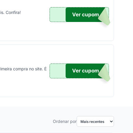
s. Confira!
Ver cupom
TICO
meira compra no site. É
Ver cupom
TO10
Ordenar por