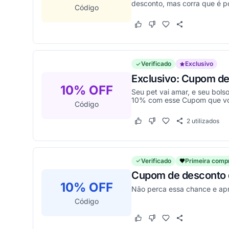
desconto, mas corra que é po
Código
Este cupom funcionou
Este cupom não funcion
Verificado
Exclusivo
Exclusivo: Cupom de
10% OFF
Seu pet vai amar, e seu bol
10% com esse Cupom que voc
Código
2
utilizados
Este cupom funcionou
Este cupom não funcion
Verificado
Primeira comp
Cupom de desconto d
10% OFF
Não perca essa chance e apr
Código
Este cupom funcionou
Este cupom não funcion