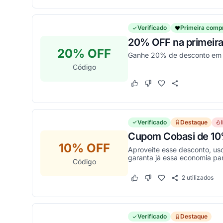
Verificado
Primeira comp
20% OFF na primeira
20% OFF
Ganhe 20% de desconto em s
Código
Este cupom funcionou
Este cupom não funcion
Verificado
Destaque
Cupom Cobasi de 10
10% OFF
Aproveite esse desconto, us
garanta já essa economia par
Código
2
utilizados
Este cupom funcionou
Este cupom não funcion
Verificado
Destaque