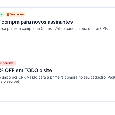
ra
Destaque
 compra para novos assinantes
ua primeira compra na Cobasi. Válido para um pedido por CPF.
ou
Imperdível
% OFF em TODO o site
o único por CPF, válido para a primeira compra no seu cadastro. P
a o seu pet!
ou