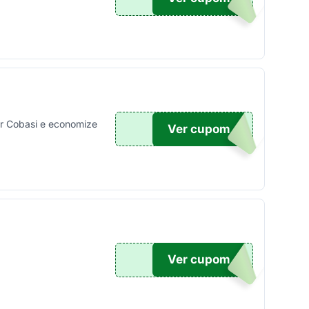
or Cobasi e economize
Ver cupom
OM10
Ver cupom
I10