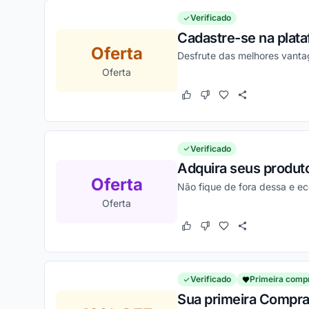
Verificado
Cadastre-se na plata
Oferta
Desfrute das melhores vanta
Oferta
Este cupom funcionou
Este cupom não funcion
Verificado
Adquira seus produt
Oferta
Não fique de fora dessa e e
Oferta
Este cupom funcionou
Este cupom não funcion
Verificado
Primeira comp
Sua primeira Compra