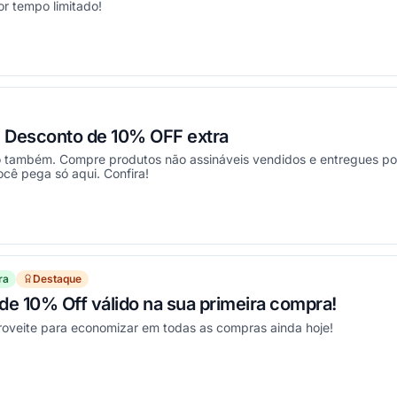
r tempo limitado!
ou
 Desconto de 10% OFF extra
so também. Compre produtos não assináveis vendidos e entregues p
ê pega só aqui. Confira!
ou
ra
Destaque
e 10% Off válido na sua primeira compra!
oveite para economizar em todas as compras ainda hoje!
ou