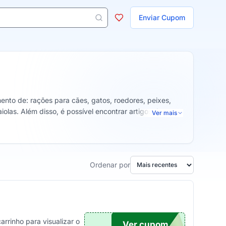
ojas
Enviar Cupom
 aparecem ao digitar 3 letras ou mais.
ento de: rações para cães, gatos, roedores, peixes,
olas. Além disso, é possível encontrar artigos de
Ver mais
Ordenar por
rrinho para visualizar o
Ver cupom
POM5