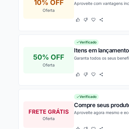
10% OFF
Aproveite com vantagens inc
Oferta
Este cupom funcionou
Este cupom não funcion
Verificado
Itens em lançamento 
50% OFF
Garanta todos os seus benef
Oferta
Este cupom funcionou
Este cupom não funcion
Verificado
Compre seus produtos
FRETE GRÁTIS
Aproveite agora mesmo e ec
Oferta