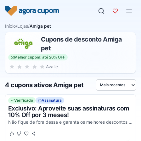
Pular para o conteúdo
Início
/
Lojas
/
Amiga pet
Cupons de desconto Amiga
pet
Melhor cupom: até 20% OFF
Sua nota para Amiga pet, de 1 a 5 estrelas
Avalie
1 estrela
2 estrelas
3 estrelas
4 estrelas
5 estrelas
4 cupons ativos Amiga pet
Ordenar por
Verificado
Assinatura
Exclusivo: Aproveite suas assinaturas com
10% Off por 3 meses!
Não fique de fora dessa e garanta os melhores descontos nos seus planos o quanto antes!
Este cupom funcionou
Este cupom não funcionou