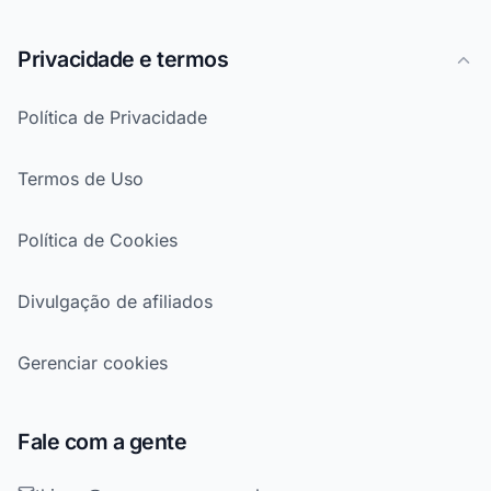
Privacidade e termos
Política de Privacidade
Termos de Uso
Política de Cookies
Divulgação de afiliados
Gerenciar cookies
Fale com a gente