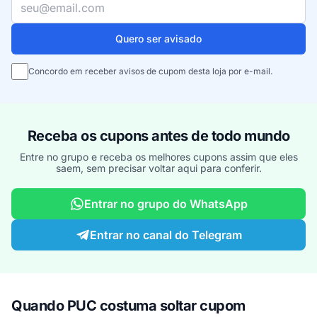
Quero ser avisado
Concordo em receber avisos de cupom desta loja por e-mail.
Receba os cupons antes de todo mundo
Entre no grupo e receba os melhores cupons assim que eles
saem, sem precisar voltar aqui para conferir.
Entrar no grupo do WhatsApp
Entrar no canal do Telegram
Quando PUC costuma soltar cupom