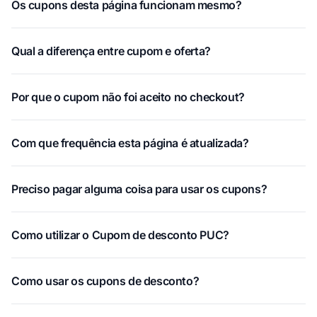
Os cupons desta página funcionam mesmo?
Qual a diferença entre cupom e oferta?
Por que o cupom não foi aceito no checkout?
Com que frequência esta página é atualizada?
Preciso pagar alguma coisa para usar os cupons?
Como utilizar o Cupom de desconto PUC?
Como usar os cupons de desconto?