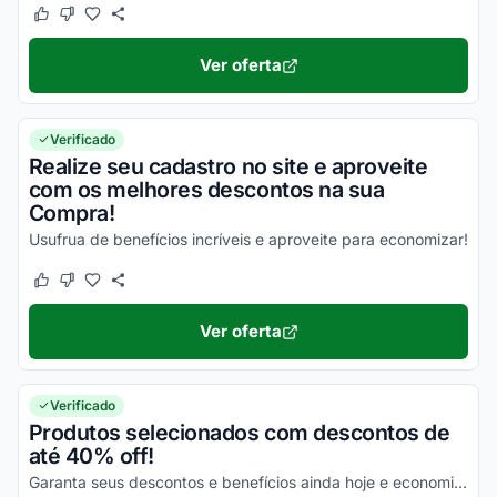
Este cupom funcionou
Este cupom não funcionou
Ver oferta
Verificado
Realize seu cadastro no site e aproveite
com os melhores descontos na sua
Compra!
Usufrua de benefícios incríveis e aproveite para economizar!
Este cupom funcionou
Este cupom não funcionou
Ver oferta
Verificado
Produtos selecionados com descontos de
até 40% off!
Garanta seus descontos e benefícios ainda hoje e economize na compra de todos os seus itens!