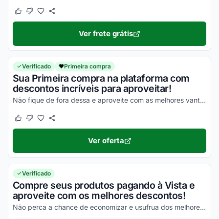
Este cupom funcionou
Este cupom não funcionou
Ver frete grátis
Verificado
Primeira compra
Sua Primeira compra na plataforma com
descontos incríveis para aproveitar!
Não fique de fora dessa e aproveite com as melhores vantagens possíveis!
Este cupom funcionou
Este cupom não funcionou
Ver oferta
Verificado
Compre seus produtos pagando à Vista e
aproveite com os melhores descontos!
Não perca a chance de economizar e usufrua dos melhores descontos!