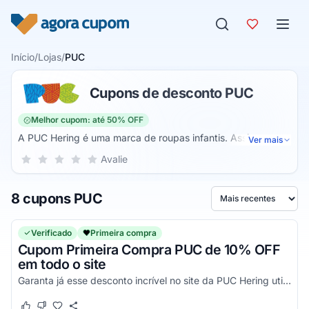
Pular para o conteúdo
Início
/
Lojas
/
PUC
Cupons de desconto PUC
Melhor cupom: até 50% OFF
A PUC Hering é uma marca de roupas infantis. Assim,
Ver mais
através dela, você encontra o que a Hering tem de melhor
Sua nota para PUC, de 1 a 5 estrelas
Avalie
1 estrela
2 estrelas
3 estrelas
4 estrelas
5 estrelas
até mesmo para o público infantil. Dessa forma, você pode
adquirir itens como camisetas, regatas, bermudas, vestidos,
8 cupons PUC
acessórios, shorts, conjuntos, blusas e muito mais.
Ordenar por
Verificado
Primeira compra
Cupom Primeira Compra PUC de 10% OFF
em todo o site
Garanta já esse desconto incrível no site da PUC Hering utilizando o código promocional. Confira!