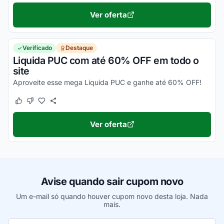
Ver oferta
Verificado
Destaque
Liquida PUC com até 60% OFF em todo o
site
Aproveite esse mega Liquida PUC e ganhe até 60% OFF!
Este cupom funcionou
Este cupom não funcionou
Ver oferta
Avise quando sair cupom novo
Um e-mail só quando houver cupom novo desta loja. Nada
mais.
Seu e-mail