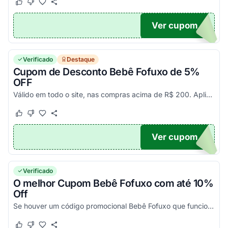
Este cupom funcionou
Este cupom não funcionou
Ver cupom
A5
Verificado
Destaque
Cupom de Desconto Bebê Fofuxo de 5%
OFF
Válido em todo o site, nas compras acima de R$ 200. Aplique o promocode e aproveite essa economia!
Este cupom funcionou
Este cupom não funcionou
Ver cupom
UXO5
Verificado
O melhor Cupom Bebê Fofuxo com até 10%
Off
Se houver um código promocional Bebê Fofuxo que funciona, ele estará aqui na nossa página. Pegue o voucher e confira agora!
Este cupom funcionou
Este cupom não funcionou