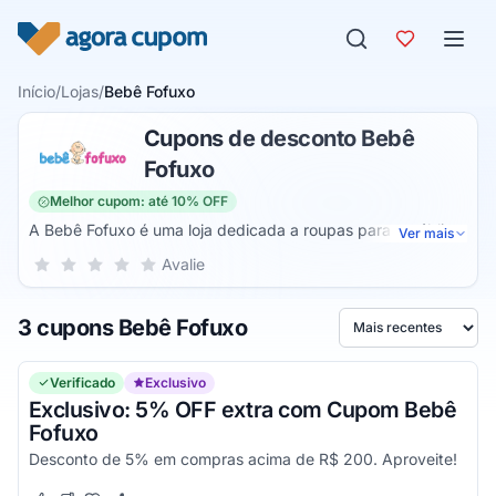
Pular para o conteúdo
Início
/
Lojas
/
Bebê Fofuxo
Cupons de desconto Bebê
Fofuxo
Melhor cupom: até 10% OFF
A Bebê Fofuxo é uma loja dedicada a roupas para o público
Ver mais
infantil de 0 a 6 anos de idade. Os produtos vendidos
Sua nota para Bebê Fofuxo, de 1 a 5 estrelas
Avalie
1 estrela
2 estrelas
3 estrelas
4 estrelas
5 estrelas
envolvem roupas como culote, body, macação,
macaquinho, calçados e acessórios (babador, touca e meia)
3 cupons Bebê Fofuxo
para meninos, meninas e unissex. A loja também conta com
Ordenar por
itens diversos para montar o quarto e enxoval dos bebês.
Verificado
Exclusivo
Exclusivo: 5% OFF extra com Cupom Bebê
Fofuxo
Desconto de 5% em compras acima de R$ 200. Aproveite!