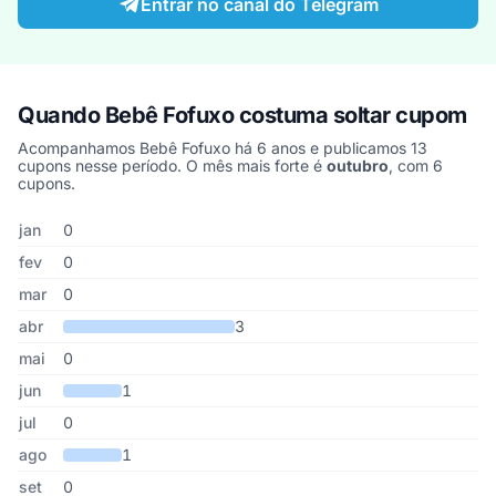
Entrar no canal do Telegram
Quando Bebê Fofuxo costuma soltar cupom
Acompanhamos Bebê Fofuxo há 6 anos e publicamos 13
cupons nesse período. O mês mais forte é
outubro
, com 6
cupons.
Cupons de Bebê Fofuxo publicados por mês, somando os últimos 
Mês
Cupons publicados
Desconto médio
jan
0
fev
0
mar
0
abr
3
mai
0
jun
1
jul
0
ago
1
set
0