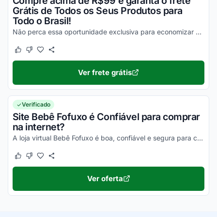
Compre acima de R$99 e garanta o frete
Grátis de Todos os Seus Produtos para
Todo o Brasil!
Não perca essa oportunidade exclusiva para economizar em todas as suas compras e usufrua já de todos os seus descontos!
Este cupom funcionou
Este cupom não funcionou
Ver frete grátis
Verificado
Site Bebê Fofuxo é Confiável para comprar
na internet?
A loja virtual Bebê Fofuxo é boa, confiável e segura para compras online. Pesquise, confira os comentários e constate!
Este cupom funcionou
Este cupom não funcionou
Ver oferta