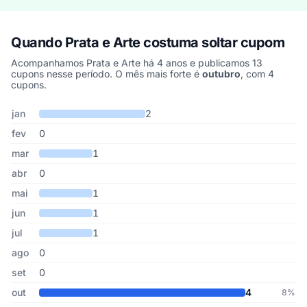
Quando Prata e Arte costuma soltar cupom
Acompanhamos Prata e Arte há 4 anos e publicamos 13
cupons nesse período. O mês mais forte é
outubro
, com 4
cupons.
Cupons de Prata e Arte publicados por mês, somando os últimos 
Mês
Cupons publicados
Desconto médio
jan
2
fev
0
mar
1
abr
0
mai
1
jun
1
jul
1
ago
0
set
0
out
4
8%