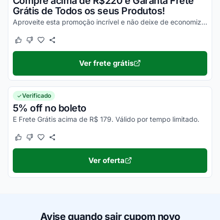
Compre acima de R$220 e Garanta Frete
Grátis de Todos os seus Produtos!
Aproveite esta promoção incrível e não deixe de economizar nas suas compras online ainda hoje da melhor maneira possível!
Este cupom funcionou
Este cupom não funcionou
Ver frete grátis
Verificado
5% off no boleto
E Frete Grátis acima de R$ 179. Válido por tempo limitado.
Este cupom funcionou
Este cupom não funcionou
Ver oferta
Avise quando sair cupom novo