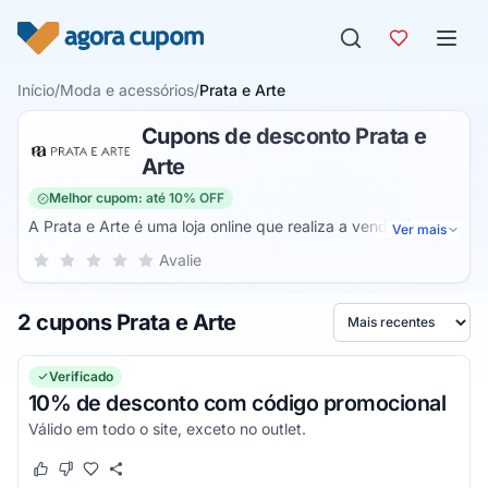
Pular para o conteúdo
Início
/
Moda e acessórios
/
Prata e Arte
Cupons de desconto Prata e
Arte
Melhor cupom: até 10% OFF
A Prata e Arte é uma loja online que realiza a venda de
Ver mais
acessórios para o seu dia a dia. Assim, você pode estar
Sua nota para Prata e Arte, de 1 a 5 estrelas
Avalie
1 estrela
2 estrelas
3 estrelas
4 estrelas
5 estrelas
sempre na moda e cheia de estilo com os produtos desta
marca. Além disso, esta loja possui coleções exclusivas.
2 cupons Prata e Arte
Ordenar por
Verificado
10% de desconto com código promocional
Válido em todo o site, exceto no outlet.
Este cupom funcionou
Este cupom não funcionou