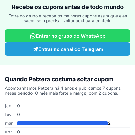
Receba os cupons antes de todo mundo
Entre no grupo e receba os melhores cupons assim que eles
saem, sem precisar voltar aqui para conferir.
Entrar no grupo do WhatsApp
Entrar no canal do Telegram
Quando Petzera costuma soltar cupom
Acompanhamos Petzera há 4 anos e publicamos 7 cupons
nesse período. O mês mais forte é
março
, com 2 cupons.
Cupons de Petzera publicados por mês, somando os últimos 4 an
Mês
Cupons publicados
Desconto médio
jan
0
fev
0
mar
2
abr
0