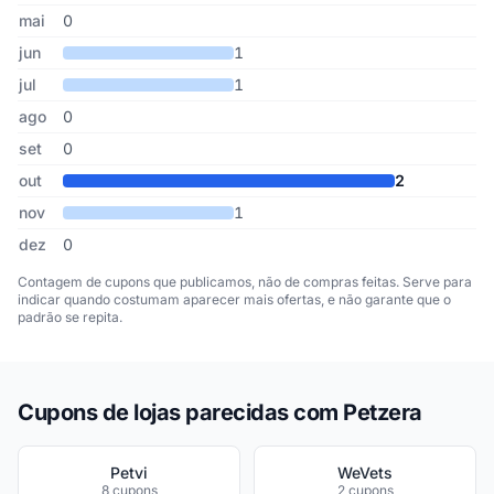
mai
0
jun
1
jul
1
ago
0
set
0
out
2
nov
1
dez
0
Contagem de cupons que publicamos, não de compras feitas. Serve para
indicar quando costumam aparecer mais ofertas, e não garante que o
padrão se repita.
Cupons de lojas parecidas com Petzera
Petvi
WeVets
8 cupons
2 cupons