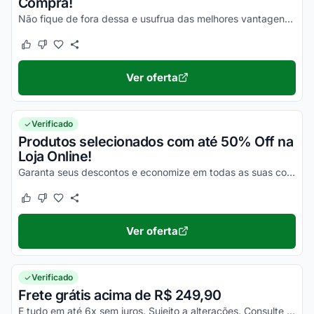
Compra!
Não fique de fora dessa e usufrua das melhores vantagens em todas as suas compras ainda hoje!
Este cupom funcionou
Este cupom não funcionou
Ver oferta
Verificado
Produtos selecionados com até 50% Off na
Loja Online!
Garanta seus descontos e economize em todas as suas compras!
Este cupom funcionou
Este cupom não funcionou
Ver oferta
Verificado
Frete grátis acima de R$ 249,90
E tudo em até 6x sem juros. Sujeito a alterações. Consulte condições no site e economize!