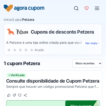
Pular para o conteúdo
Início
/
Lojas
/
Petzera
Cupons de desconto Petzera
A Petzera é uma loja online criada para que você possa
Ver mais
encontrar tudo o que seu pet precisa. Assim, você pode
Sua nota para Petzera, de 1 a 5 estrelas
Avalie
1 estrela
2 estrelas
3 estrelas
4 estrelas
5 estrelas
adquirir diversos produtos para o seu bichinho com grande
qualidade e sem precisar do conforto de sua casa.
1 cupom Petzera
Ordenar por
Verificado
Consulte disponibilidade de Cupom Petzera
Sempre que houver um código promocional Petzera que funciona, na primeira compra ou não, ele estará aqui. Confira!
Este cupom funcionou
Este cupom não funcionou