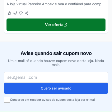
A loja virtual Parceiro Ambev é boa e confiável para comprar online. Pesquise as avaliações, os comentários de quem já comprou e surpreenda-se!
Este cupom funcionou
Este cupom não funcionou
Ver oferta
Avise quando sair cupom novo
Um e-mail só quando houver cupom novo desta loja. Nada
mais.
Seu e-mail
Quero ser avisado
Concordo em receber avisos de cupom desta loja por e-mail.