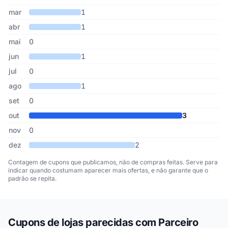
mar
1
abr
1
mai
0
jun
1
jul
0
ago
1
set
0
out
3
nov
0
dez
2
Contagem de cupons que publicamos, não de compras feitas. Serve para
indicar quando costumam aparecer mais ofertas, e não garante que o
padrão se repita.
Cupons de lojas parecidas com Parceiro