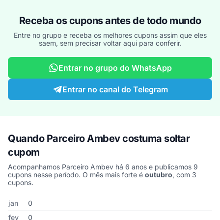
Receba os cupons antes de todo mundo
Entre no grupo e receba os melhores cupons assim que eles
saem, sem precisar voltar aqui para conferir.
Entrar no grupo do WhatsApp
Entrar no canal do Telegram
Quando Parceiro Ambev costuma soltar
cupom
Acompanhamos Parceiro Ambev há 6 anos e publicamos 9
cupons nesse período. O mês mais forte é
outubro
, com 3
cupons.
Cupons de Parceiro Ambev publicados por mês, somando os últi
Mês
Cupons publicados
Desconto médio
jan
0
fev
0