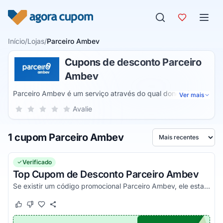
Pular para o conteúdo
Início
/
Lojas
/
Parceiro Ambev
Cupons de desconto Parceiro
Ambev
Parceiro Ambev é um serviço através do qual donos de
Ver mais
estabelecimentos podem fazer pedidos de bebidas
Sua nota para Parceiro Ambev, de 1 a 5 estrelas
Avalie
1 estrela
2 estrelas
3 estrelas
4 estrelas
5 estrelas
diretamente com a marca. Assim, é possível abastecer o
estoque do empreendimento e agendar a melhor data de
1 cupom Parceiro Ambev
entrega dos produtos de forma simples e totalmente online.
Ordenar por
Verificado
Top Cupom de Desconto Parceiro Ambev
Se existir um código promocional Parceiro Ambev, ele estará aqui te esperando. Volte sempre e não perca oportunidade de poupar com cupom!
Este cupom funcionou
Este cupom não funcionou