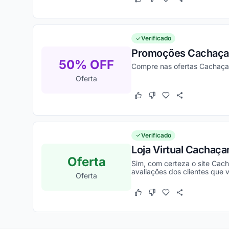
Este cupom funcionou
Este cupom não funcion
Verificado
Promoções Cachaçar
50% OFF
Compre nas ofertas Cachaça
Oferta
Este cupom funcionou
Este cupom não funcion
Verificado
Loja Virtual Cachaça
Oferta
Sim, com certeza o site Cach
avaliações dos clientes que v
Oferta
Este cupom funcionou
Este cupom não funcion