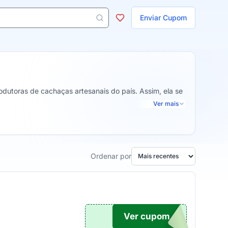
ojas
Enviar Cupom
 aparecem ao digitar 3 letras ou mais.
odutoras de cachaças artesanais do país. Assim, ela se
Ver mais
Ordenar por
Ver cupom
TICO