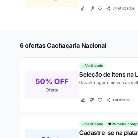
34
utilizados
Este cupom funcionou
Este cupom não funcion
6 ofertas Cachaçaria Nacional
Verificado
Seleção de itens na 
50% OFF
Garanta agora mesmo as mel
Oferta
1
utilizado
Este cupom funcionou
Este cupom não funcion
Verificado
Primeira comp
Cadastre-se na plata