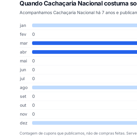
Quando Cachaçaria Nacional costuma so
Acompanhamos Cachaçaria Nacional há 7 anos e publicam
Cupons de Cachaçaria Nacional publicados por mês, soma
Mês
Cupons publicados
Desconto médio
jan
fev
0
mar
abr
mai
0
jun
0
jul
0
ago
set
0
out
0
nov
0
dez
Contagem de cupons que publicamos, não de compras feitas. Serve 