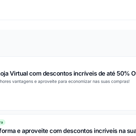
ou
Loja Virtual com descontos incríveis de até 50% Of
hores vantagens e aproveite para economizar nas suas compras!
ou
ra
forma e aproveite com descontos incríveis na su