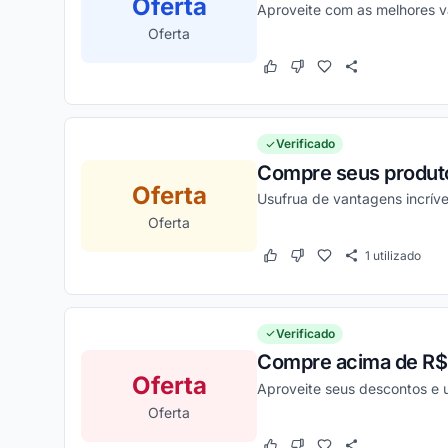
Oferta
Aproveite com as melhores 
Oferta
Este cupom funcionou
Este cupom não funcion
Verificado
Compre seus produto
Oferta
Usufrua de vantagens incríve
Oferta
1
utilizado
Este cupom funcionou
Este cupom não funcion
Verificado
Compre acima de R$3
Oferta
Aproveite seus descontos e 
Oferta