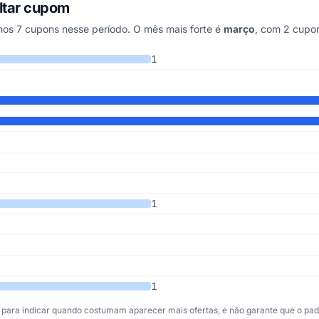
ltar cupom
os 7 cupons nesse período. O mês mais forte é
março
, com 2 cupo
ndo os últimos 7 anos
1
1
1
para indicar quando costumam aparecer mais ofertas, e não garante que o padr