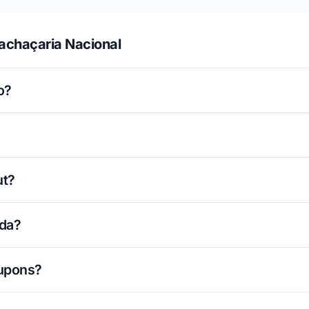
achaçaria Nacional
o?
ut?
ada?
cupons?