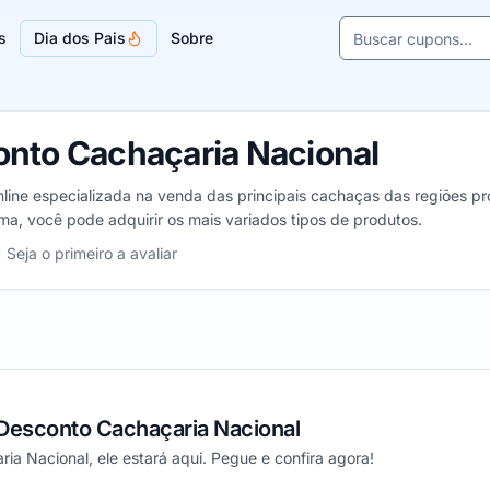
Buscar cupons e l
s
Dia dos Pais
Sobre
Sugestões de lojas
nto Cachaçaria Nacional
nline especializada na venda das principais cachaças das regiões pr
orma, você pode adquirir os mais variados tipos de produtos.
haçaria Nacional, de 1 a 5 estrelas
Seja o primeiro a avaliar
as
trelas
 estrelas
Desconto Cachaçaria Nacional
a Nacional, ele estará aqui. Pegue e confira agora!