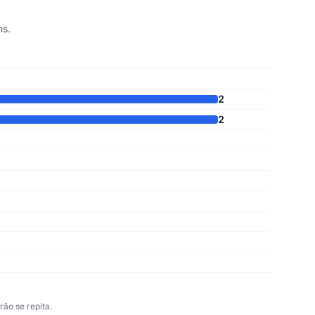
ns.
2
2
ão se repita.