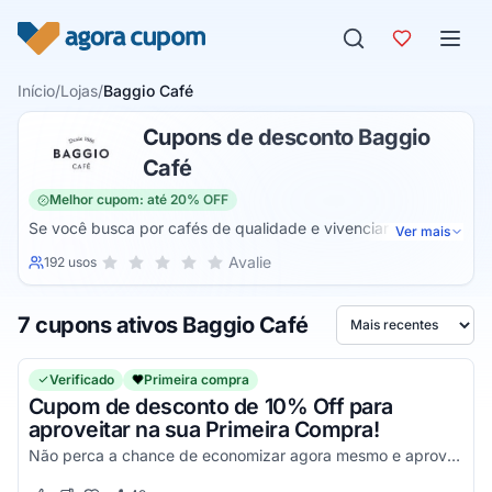
Pular para o conteúdo
Início
/
Lojas
/
Baggio Café
Cupons de desconto Baggio
Café
Melhor cupom: até 20% OFF
Se você busca por cafés de qualidade e vivenciar uma
Ver mais
experiencia de sabor única, jamais vista antes, a Baggio
Sua nota para Baggio Café, de 1 a 5 estrelas
Avalie
192 usos
1 estrela
2 estrelas
3 estrelas
4 estrelas
5 estrelas
Café é sem dúvidas a melhor opção, uma empresa que atua
no ramo da cafeicultura há inúmeros anos, e que
7 cupons ativos Baggio Café
certamente será capaz de lhe fornecer uma experiência
Ordenar por
simplesmente incrível, tanto através da incrível qualidade
dos seus produtos quanto através dos seus excelentes
Verificado
Primeira compra
valores conseguidos com um Cupom de desconto que você
Cupom de desconto de 10% Off para
encontra somente aqui!
aproveitar na sua Primeira Compra!
Não perca a chance de economizar agora mesmo e aproveite com vantagens simplesmente incríveis!