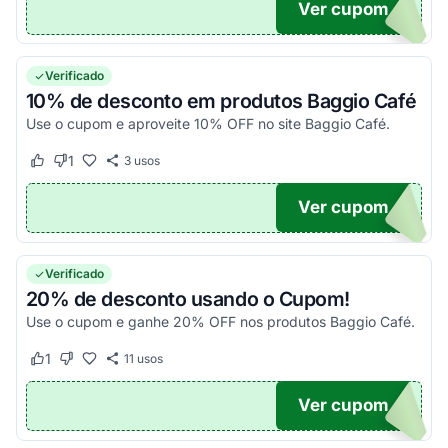
Ver cupom
O15
Verificado
10% de desconto em produtos Baggio Café
Use o cupom e aproveite 10% OFF no site Baggio Café.
1
3
usos
Este cupom funcionou
Este cupom não funcionou
Ver cupom
NEW
Verificado
20% de desconto usando o Cupom!
Use o cupom e ganhe 20% OFF nos produtos Baggio Café.
1
11
usos
Este cupom funcionou
Este cupom não funcionou
Ver cupom
INTE