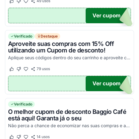
49
usos
Este cupom funcionou
Este cupom não funcionou
Ver cupom
RA10
Verificado
Destaque
Aproveite suas compras com 15% Off
utilizando um Cupom de desconto!
Aplique seus códigos dentro do seu carrinho e aproveite com os melhores descontos!
79
usos
Este cupom funcionou
Este cupom não funcionou
Ver cupom
NINA
Verificado
O melhor cupom de desconto Baggio Café
está aqui! Garanta já o seu
Não perca a chance de economizar nas suas compras e aproveite com vantagens incríveis!
14
usos
Este cupom funcionou
Este cupom não funcionou