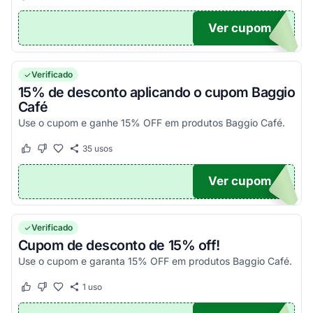
Ver cupom
TICO
Verificado
15% de desconto aplicando o cupom Baggio
Café
Use o cupom e ganhe 15% OFF em produtos Baggio Café.
35
usos
Este cupom funcionou
Este cupom não funcionou
Ver cupom
OFF
Verificado
Cupom de desconto de 15% off!
Use o cupom e garanta 15% OFF em produtos Baggio Café.
1
uso
Este cupom funcionou
Este cupom não funcionou