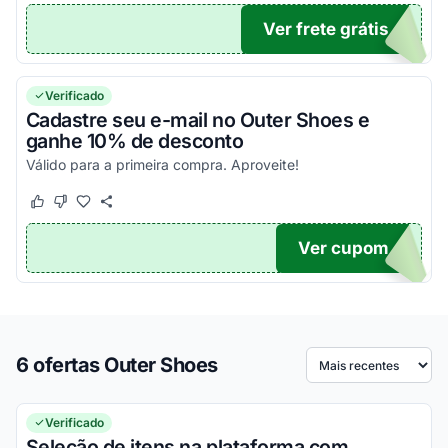
Ver frete grátis
FG
Verificado
Cadastre seu e-mail no Outer Shoes e
ganhe 10% de desconto
Válido para a primeira compra. Aproveite!
Este cupom funcionou
Este cupom não funcionou
Ver cupom
TICO
6 ofertas Outer Shoes
Ordenar por
Verificado
Seleção de itens na plataforma com