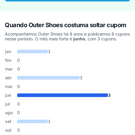
Quando Outer Shoes costuma soltar cupom
Acompanhamos Outer Shoes há 9 anos e publicamos 8 cupons
nesse período. O mês mais forte é
junho
, com 3 cupons.
Cupons de Outer Shoes publicados por mês, somando os últimos 
Mês
Cupons publicados
Desconto médio
jan
1
fev
0
mar
0
abr
2
mai
0
jun
3
jul
0
ago
0
set
1
out
0