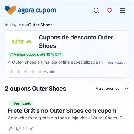
Pular para o conteúdo
Início
/
Lojas
/
Outer Shoes
Cupons de desconto Outer
Shoes
Melhor cupom: até 10% OFF
A Outer Shoes é uma loja online especializada na venda de
Ver mais
calçados. Dessa forma, você pode encontrar os melhores
Sua nota para Outer Shoes, de 1 a 5 estrelas
Avalie
1 estrela
2 estrelas
3 estrelas
4 estrelas
5 estrelas
produtos para renovar o seu armário. São diversos modelos,
cores e tipos de sapatos para você escolher.
2 cupons Outer Shoes
Ordenar por
Verificado
Frete Grátis no Outer Shoes com cupom
Aproveite frete grátis em toda a loja virtual Outer Shoes. Confira as condições e aproveite!
Este cupom funcionou
Este cupom não funcionou