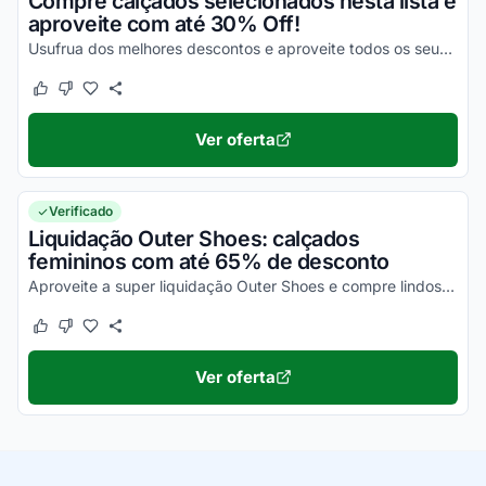
Compre calçados selecionados nesta lista e
aproveite com até 30% Off!
Usufrua dos melhores descontos e aproveite todos os seus benefícios ainda hoje!
Este cupom funcionou
Este cupom não funcionou
Ver oferta
Verificado
Liquidação Outer Shoes: calçados
femininos com até 65% de desconto
Aproveite a super liquidação Outer Shoes e compre lindos calçados femininos com até 65% oFF. Corra!
Este cupom funcionou
Este cupom não funcionou
Ver oferta