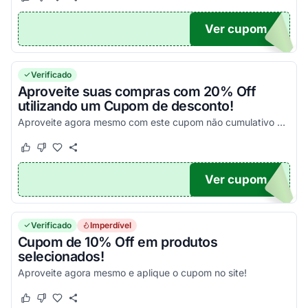
Este cupom funcionou
Este cupom não funcionou
Ver cupom
ILLO
Verificado
Aproveite suas compras com 20% Off
utilizando um Cupom de desconto!
Aproveite agora mesmo com este cupom não cumulativo e economize em todas as suas compras! Válido apenas uma vez por CPF.
Este cupom funcionou
Este cupom não funcionou
Ver cupom
ES20
Verificado
Imperdível
Cupom de 10% Off em produtos
selecionados!
Aproveite agora mesmo e aplique o cupom no site!
Este cupom funcionou
Este cupom não funcionou