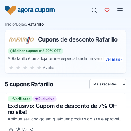
Pular para o conteúdo
Início
/
Lojas
/
Rafarillo
Cupons de desconto Rafarillo
Melhor cupom: até 20% OFF
A Rafarillo é uma loja online especializada na venda de
Ver mais
sapatos masculinos. Assim, através dela é possível fazer a
Sua nota para Rafarillo, de 1 a 5 estrelas
Avalie
1 estrela
2 estrelas
3 estrelas
4 estrelas
5 estrelas
compra dos melhores produtos da internet com diversas
vantagens aos seus usuários, principalmente para quem
5 cupons Rafarillo
está fazendo sua primeira compra na plataforma.
Ordenar por
Verificado
Exclusivo
Exclusivo: Cupom de desconto de 7% Off
no site!
Aplique seu código em qualquer produto do site e aproveite para garantir seus descontos e aproveitar com milhares de descontos!