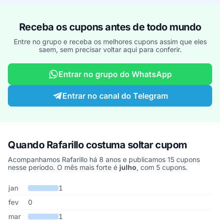
Receba os cupons antes de todo mundo
Entre no grupo e receba os melhores cupons assim que eles
saem, sem precisar voltar aqui para conferir.
Entrar no grupo do WhatsApp
Entrar no canal do Telegram
Quando Rafarillo costuma soltar cupom
Acompanhamos Rafarillo há 8 anos e publicamos 15 cupons
nesse período. O mês mais forte é
julho
, com 5 cupons.
Cupons de Rafarillo publicados por mês, somando os últimos 8 an
Mês
Cupons publicados
Desconto médio
jan
1
fev
0
mar
1