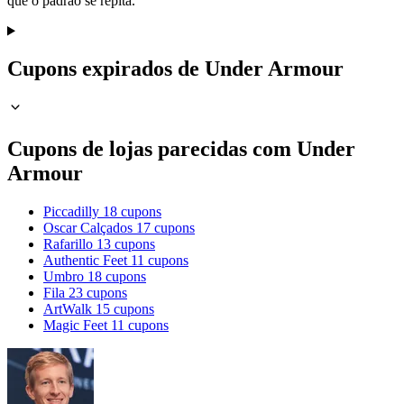
que o padrão se repita.
Cupons expirados de Under Armour
Cupons de lojas parecidas com Under
Armour
Piccadilly
18 cupons
Oscar Calçados
17 cupons
Rafarillo
13 cupons
Authentic Feet
11 cupons
Umbro
18 cupons
Fila
23 cupons
ArtWalk
15 cupons
Magic Feet
11 cupons