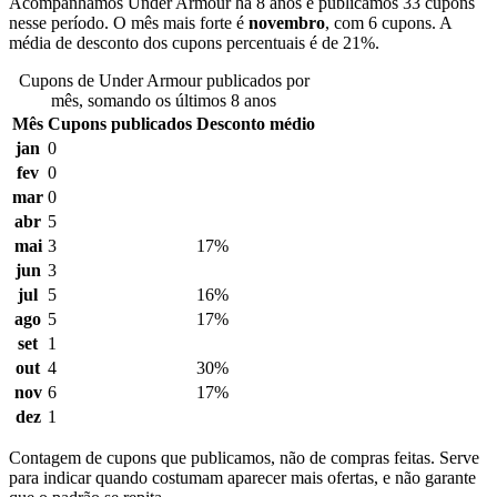
Acompanhamos Under Armour há 8 anos e publicamos 33 cupons
nesse período. O mês mais forte é
novembro
, com 6 cupons. A
média de desconto dos cupons percentuais é de 21%.
Cupons de Under Armour publicados por
mês, somando os últimos 8 anos
Mês
Cupons publicados
Desconto médio
jan
0
fev
0
mar
0
abr
5
mai
3
17%
jun
3
jul
5
16%
ago
5
17%
set
1
out
4
30%
nov
6
17%
dez
1
Contagem de cupons que publicamos, não de compras feitas. Serve
para indicar quando costumam aparecer mais ofertas, e não garante