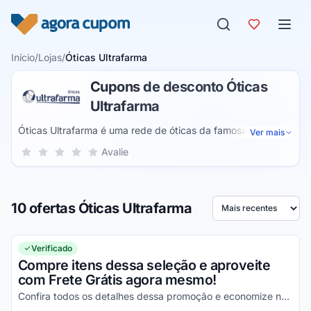
Pular para o conteúdo
Início
/
Lojas
/
Óticas Ultrafarma
Cupons de desconto Óticas
Ultrafarma
Óticas Ultrafarma é uma rede de óticas da famosa
Ver mais
companhia de farmácias de mesmo nome. As unidades e
Sua nota para Óticas Ultrafarma, de 1 a 5 estrelas
Avalie
1 estrela
2 estrelas
3 estrelas
4 estrelas
5 estrelas
lojas virtuais comercializam armações e lentes para homens,
mulheres e crianças. O catálogo de produtos inclui
armações MX, lentes multifocais, lente com filtro de luz azul
10 ofertas Óticas Ultrafarma
Ordenar por
Verificado
Compre itens dessa seleção e aproveite
com Frete Grátis agora mesmo!
Confira todos os detalhes dessa promoção e economize na entrega dos seus produtos!