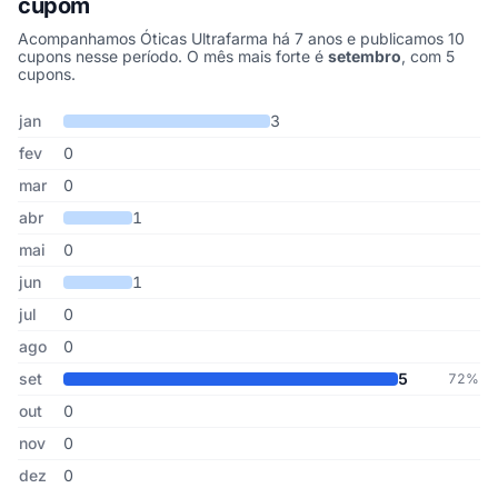
cupom
Acompanhamos Óticas Ultrafarma há 7 anos e publicamos 10
cupons nesse período. O mês mais forte é
setembro
, com 5
cupons.
Cupons de Óticas Ultrafarma publicados por mês, somando os últ
Mês
Cupons publicados
Desconto médio
jan
3
fev
0
mar
0
abr
1
mai
0
jun
1
jul
0
ago
0
set
5
72%
out
0
nov
0
dez
0