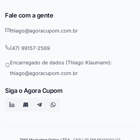
Fale com a gente
thiago@agoracupom.com.br
(47) 99157-2569
Encarregado de dados (Thiago Klaumann):
thiago@agoracupom.com.br
Siga o Agora Cupom
TMX Marketing Online LTDA
· CNPJ 29.788.663/0001-02