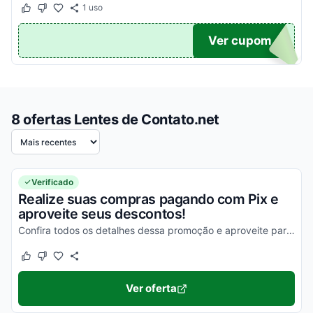
1
uso
Este cupom funcionou
Este cupom não funcionou
ANCE
Ver cupom
8 ofertas Lentes de Contato.net
Ordenar por
Verificado
Realize suas compras pagando com Pix e
aproveite seus descontos!
Confira todos os detalhes dessa promoção e aproveite para economizar!
Este cupom funcionou
Este cupom não funcionou
Ver oferta