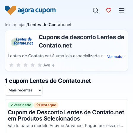
Pular para o conteúdo
Início
/
Lojas
/
Lentes de Contato.net
Cupons de desconto Lentes de
Contato.net
Lentes de Contato.net é uma loja especializada em lentes
Ver mais
de contato com e sem grau. A lista de produtos oferecida
Sua nota para Lentes de Contato.net, de 1 a 5 estrelas
Avalie
1 estrela
2 estrelas
3 estrelas
4 estrelas
5 estrelas
pela empresa inclui lentes para astigmatismo, miopia,
hipermetropia e presbiopia, lentes coloridas com e sem grau
1 cupom Lentes de Contato.net
de descarte diário, mensal ou anual, solução de limpeza e
acessórios.
Ordenar por
Verificado
Destaque
Cupom de Desconto Lentes de Contato.net
em Produtos Selecionados
Válido para o modelo Acuvue Advance. Pague por essa lente de contato apenas R$ 56,05 à vista ou R$ 59,00 em até 6x sem juros. Corra!