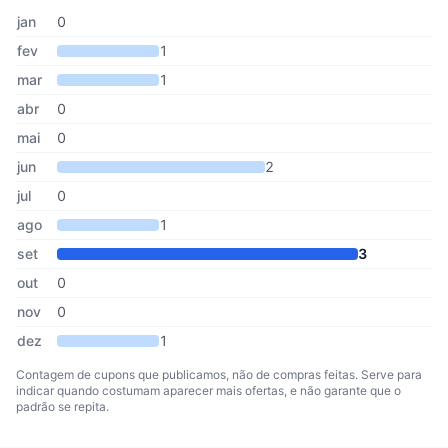
Cupons de Lentes de Contato.net publicados por mês, somando o
Mês
Cupons publicados
Desconto médio
jan
0
fev
1
mar
1
abr
0
mai
0
jun
2
jul
0
ago
1
set
3
out
0
nov
0
dez
1
Contagem de cupons que publicamos, não de compras feitas. Serve para
indicar quando costumam aparecer mais ofertas, e não garante que o
padrão se repita.