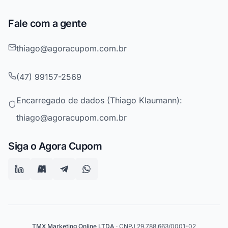
Fale com a gente
thiago@agoracupom.com.br
(47) 99157-2569
Encarregado de dados (Thiago Klaumann):
thiago@agoracupom.com.br
Siga o Agora Cupom
TMX Marketing Online LTDA
· CNPJ 29.788.663/0001-02