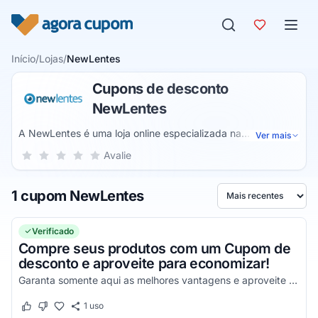
Pular para o conteúdo
Início
/
Lojas
/
NewLentes
Cupons de desconto
NewLentes
A NewLentes é uma loja online especializada na
Ver mais
comercialização de lentes de contato com grau e coloridas.
Sua nota para NewLentes, de 1 a 5 estrelas
Avalie
1 estrela
2 estrelas
3 estrelas
4 estrelas
5 estrelas
Assim, você pode estar sempre com a tonalidade de olhos
que preferir ou aposentar os óculos que tanto te incomoda.
1 cupom NewLentes
Ordenar por
Verificado
Compre seus produtos com um Cupom de
desconto e aproveite para economizar!
Garanta somente aqui as melhores vantagens e aproveite com descontos incríveis em todas as suas compras!
1
uso
Este cupom funcionou
Este cupom não funcionou