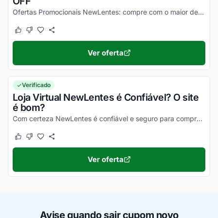
OFF
Ofertas Promocionais NewLentes: compre com o maior desconto! Ative agora!
Este cupom funcionou
Este cupom não funcionou
Ver oferta
Verificado
Loja Virtual NewLentes é Confiável? O site
é bom?
Com certeza NewLentes é confiável e seguro para comprar online. Basta observar a reputação no Ebit ou no Reclame Aqui NewLentes para tirar todas as dúvidas!
Este cupom funcionou
Este cupom não funcionou
Ver oferta
Avise quando sair cupom novo