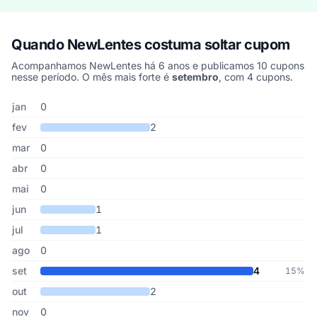
Quando NewLentes costuma soltar cupom
Acompanhamos NewLentes há 6 anos e publicamos 10 cupons
nesse período. O mês mais forte é
setembro
, com 4 cupons.
Cupons de NewLentes publicados por mês, somando os últimos 6
Mês
Cupons publicados
Desconto médio
jan
0
fev
2
mar
0
abr
0
mai
0
jun
1
jul
1
ago
0
set
4
15%
out
2
nov
0