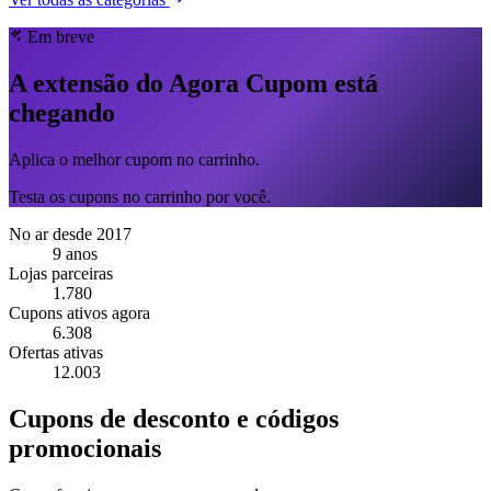
Em breve
A extensão do Agora Cupom está
chegando
Aplica o melhor cupom no carrinho.
Testa os cupons no carrinho por você.
No ar desde 2017
9 anos
Lojas parceiras
1.780
Cupons ativos agora
6.308
Ofertas ativas
12.003
Cupons de desconto e códigos
promocionais