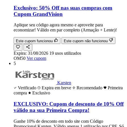
Exclusivo: 50% Off nas suas compras com
Cupom GrandVision
Aplique seu código agora mesmo e aproveite para
economizar! Válido em par completo (Armação + Lente)!
Este cupom funcionou
Este cupom não funcionou
Expira:
31/08/2026
19
usos
utilizados
OM50
Ver cupom
5
Karsten
Verificado
Expira em breve
Recomendado
Primeira
compra
Exclusivo
EXCLUSIVO: Cupom de desconto de 10% Off
válido na sua Primeira Compra!
Ganhe 10% de desconto em todo site com Código
Promocional Karsten. Válido apenas 1 utilização por CPF. Só