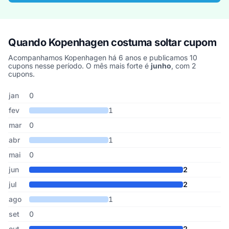
Quando Kopenhagen costuma soltar cupom
Acompanhamos Kopenhagen há 6 anos e publicamos 10
cupons nesse período. O mês mais forte é
junho
, com 2
cupons.
Cupons de Kopenhagen publicados por mês, somando os últimos 
Mês
Cupons publicados
Desconto médio
jan
0
fev
1
mar
0
abr
1
mai
0
jun
2
jul
2
ago
1
set
0
out
2