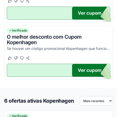
Este cupom funcionou
Este cupom não funcionou
Ver cupom
DO10
Verificado
O melhor desconto com Cupom
Kopenhagen
Se houver um código promocional Kopenhagen que funciona, ele estará aqui na nossa página. Pegue o voucher e confira agora!
Este cupom funcionou
Este cupom não funcionou
Ver cupom
TICO
6 ofertas ativas Kopenhagen
Ordenar por
Verificado