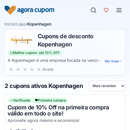
Pular para o conteúdo
Início
/
Lojas
/
Kopenhagen
Cupons de desconto
Kopenhagen
Melhor cupom: até 10% OFF
A Kopenhagen é uma empresa focada na venda de
Ver mais
chocolate. Possuindo mais de trezentos e tens esta loja
Sua nota para Kopenhagen, de 1 a 5 estrelas
Avalie
1 estrela
2 estrelas
3 estrelas
4 estrelas
5 estrelas
fornece balas, confeitos, cappuccino, chocolates quentes,
cafés, bombons, trufas, pão de mel, linhas de páscoa (ovos
2 cupons ativos Kopenhagen
de páscoa, chocolates personalizados e colombas pascais),
Ordenar por
linhas de produtos de Natal (panetone, chocotone etc).
Verificado
Primeira compra
Cupom de 10% Off na primeira compra
válido em todo o site!
Aproveite agora mesmo e economize!