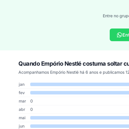
Entre no grup
En
Quando Empório Nestlé costuma soltar 
Acompanhamos Empório Nestlé há 6 anos e publicamos 12
Cupons de Empório Nestlé publicados por mês, somando o
Mês
Cupons publicados
Desconto médio
jan
fev
mar
0
abr
0
mai
jun