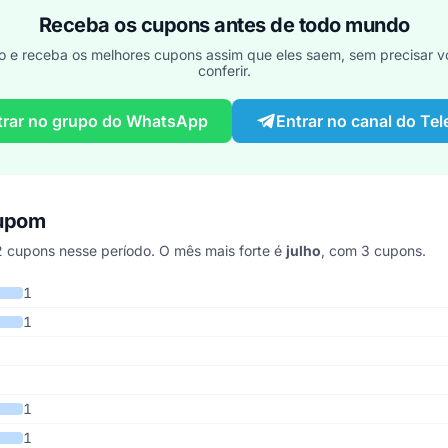
Receba os cupons antes de todo mundo
o e receba os melhores cupons assim que eles saem, sem precisar vo
conferir.
trar no grupo do WhatsApp
Entrar no canal do Te
cupom
 cupons nesse período. O mês mais forte é
julho
, com 3 cupons.
s últimos 6 anos
1
1
1
1