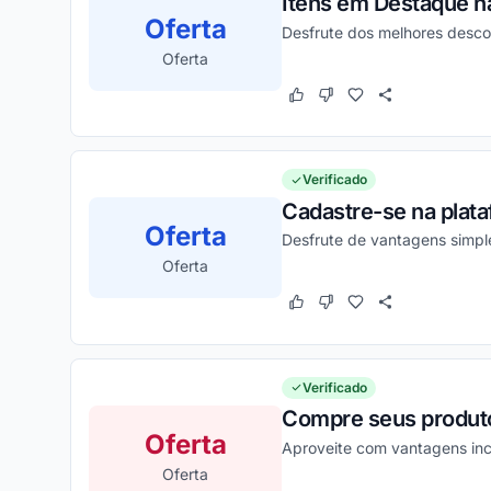
Itens em Destaque na
Oferta
Desfrute dos melhores desco
Oferta
Este cupom funcionou
Este cupom não funcion
Verificado
Cadastre-se na plat
Oferta
Desfrute de vantagens simpl
Oferta
Este cupom funcionou
Este cupom não funcion
Verificado
Compre seus produtos
Oferta
Aproveite com vantagens inc
Oferta