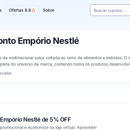
Buscar cupons e l
s
Ofertas 8.8
Sobre
Sugestões de lojas
nto Empório Nestlé
 da multinacional suíça voltada ao ramo de alimentos e bebidas. O sit
eta do universo da marca, contendo todos os produtos desenvolvido
os produtos da empresa, além de poder comprar direto da sua casa
a 5 estrelas
avaliar
Empório Nestlé de 5% OFF
omocional e economize na loja virtual. Aproveite!