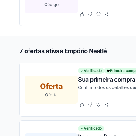
Código
Este cupom funcionou
Este cupom não funcion
7 ofertas ativas Empório Nestlé
Verificado
Primeira comp
Sua primeira compra 
Oferta
Confira todos os detalhes d
Oferta
Este cupom funcionou
Este cupom não funcion
Verificado