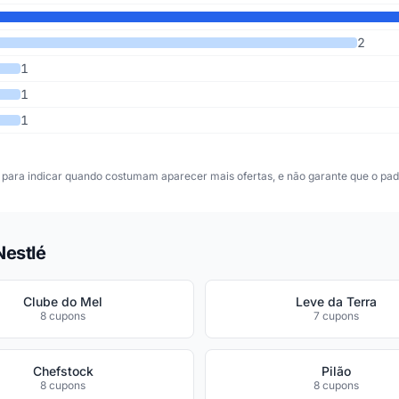
2
1
1
1
para indicar quando costumam aparecer mais ofertas, e não garante que o padr
Nestlé
Clube do Mel
Leve da Terra
8 cupons
7 cupons
Chefstock
Pilão
8 cupons
8 cupons