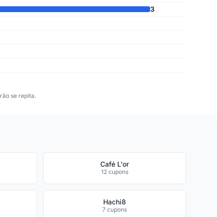
3
ão se repita.
Café L'or
12 cupons
Hachi8
7 cupons