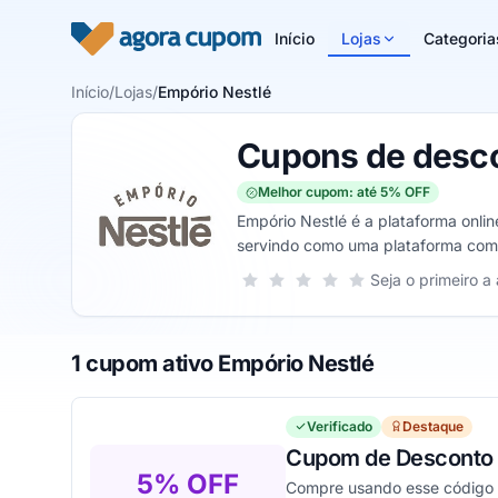
Pular para o conteúdo
Início
Lojas
Categoria
Início
/
Lojas
/
Empório Nestlé
Cupons de desco
Melhor cupom: até 5% OFF
Empório Nestlé é a plataforma online
servindo como uma plataforma compl
consegue navegar e conferir todos 
Sua nota para Empório Nestlé, de 1 
Seja o primeiro a 
1 estrela
2 estrelas
3 estrelas
4 estrelas
5 estrelas
1 cupom ativo Empório Nestlé
Verificado
Destaque
Cupom de Desconto 
5% OFF
Compre usando esse código pr