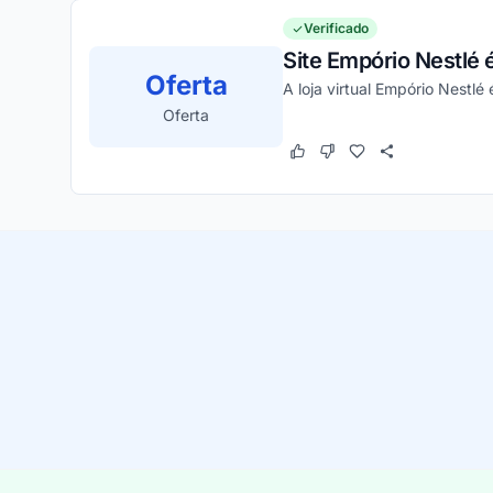
Verificado
Site Empório Nestlé 
Oferta
A loja virtual Empório Nestlé
Oferta
Este cupom funcionou
Este cupom não funcion