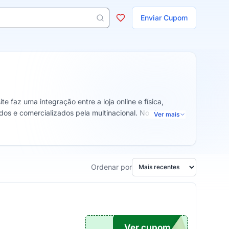
ojas
Enviar Cupom
 aparecem ao digitar 3 letras ou mais.
e faz uma integração entre a loja online e física,
s e comercializados pela multinacional. No site, você
Ver mais
.
Ordenar por
Ver cupom
RO5