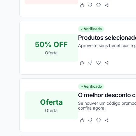
Este cupom funcionou
Este cupom não funcion
Verificado
Produtos selecionado
50% OFF
Aproveite seus benefícios e
Oferta
Este cupom funcionou
Este cupom não funcion
Verificado
O melhor desconto 
Oferta
Se houver um código promoci
confira agora!
Oferta
Este cupom funcionou
Este cupom não funcion