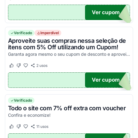
Ver cupom
P5
Verificado
Imperdível
Aproveite suas compras nessa seleção de
itens com 5% Off utilizando um Cupom!
Garanta agora mesmo o seu cupom de desconto e aproveite!
2
usos
Este cupom funcionou
Este cupom não funcionou
Ver cupom
OX5
Verificado
Todo o site com 7% off extra com voucher
Confira e economize!
11
usos
Este cupom funcionou
Este cupom não funcionou