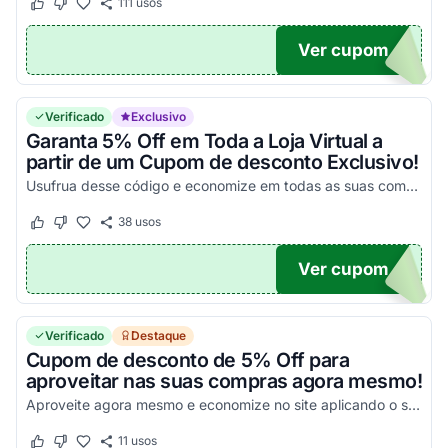
111
usos
Este cupom funcionou
Este cupom não funcionou
Ver cupom
10
Verificado
Exclusivo
Garanta 5% Off em Toda a Loja Virtual a
partir de um Cupom de desconto Exclusivo!
Usufrua desse código e economize em todas as suas compras com um Cupom de desconto disponível somente aqui!
38
usos
Este cupom funcionou
Este cupom não funcionou
Ver cupom
A5
Verificado
Destaque
Cupom de desconto de 5% Off para
aproveitar nas suas compras agora mesmo!
Aproveite agora mesmo e economize no site aplicando o seu código!
11
usos
Este cupom funcionou
Este cupom não funcionou