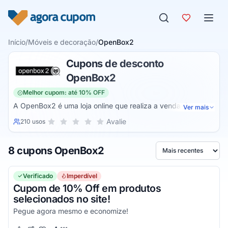
Pular para o conteúdo
Início
/
Móveis e decoração
/
OpenBox2
Cupons de desconto
OpenBox2
Melhor cupom: até 10% OFF
A OpenBox2 é uma loja online que realiza a venda de
Ver mais
diversos produtos para que você possa decorar a sua casa
Sua nota para OpenBox2, de 1 a 5 estrelas
Avalie
210 usos
1 estrela
2 estrelas
3 estrelas
4 estrelas
5 estrelas
com os melhores itens do mercado. Assim, você sempre
pode contar com peças modernas e com alta qualidade.
8 cupons OpenBox2
Ordenar por
Verificado
Imperdível
Cupom de 10% Off em produtos
selecionados no site!
Pegue agora mesmo e economize!