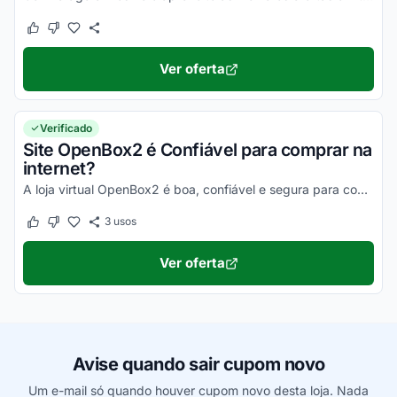
Este cupom funcionou
Este cupom não funcionou
Ver oferta
Verificado
Site OpenBox2 é Confiável para comprar na
internet?
A loja virtual OpenBox2 é boa, confiável e segura para compras online. Pesquise, confira os comentários e constate!
3
usos
Este cupom funcionou
Este cupom não funcionou
Ver oferta
Avise quando sair cupom novo
Um e-mail só quando houver cupom novo desta loja. Nada