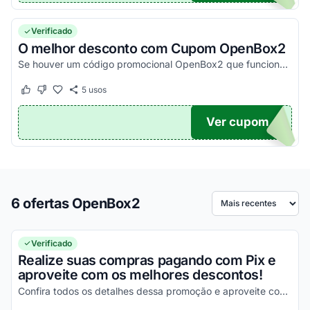
Verificado
O melhor desconto com Cupom OpenBox2
Se houver um código promocional OpenBox2 que funciona, ele estará aqui na nossa página. Pegue o voucher e confira agora!
5
usos
Este cupom funcionou
Este cupom não funcionou
Ver cupom
TICO
6 ofertas OpenBox2
Ordenar por
Verificado
Realize suas compras pagando com Pix e
aproveite com os melhores descontos!
Confira todos os detalhes dessa promoção e aproveite com vantagens simplesmente incríveis!