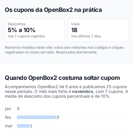
Os cupons da OpenBox2 na prática
Descontos
Usos
5% a 10%
18
nos 7 cupons vigentes
nos últimos 7 dias
Números medidos neste site: votos dos visitantes nos códigos e cliques
registrados no nosso servidor. Atualizados diariamente.
Quando OpenBox2 costuma soltar cupom
Acompanhamos OpenBox2 há 5 anos e publicamos 25 cupons
nesse período. O mês mais forte é
novembro
, com 7 cupons. A
média de desconto dos cupons percentuais é de 10%.
Cupons de OpenBox2 publicados por mês, somando os últimos 5
Mês
Cupons publicados
Desconto médio
jan
0
fev
3
mar
1