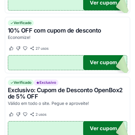
Ver cupom
N7
Verificado
10% OFF com cupom de desconto
Economize!
27
usos
Este cupom funcionou
Este cupom não funcionou
Ver cupom
FF
Verificado
Exclusivo
Exclusivo: Cupom de Desconto OpenBox2
de 5% OFF
Válido em todo o site. Pegue e aproveite!
2
usos
Este cupom funcionou
Este cupom não funcionou
Ver cupom
A5