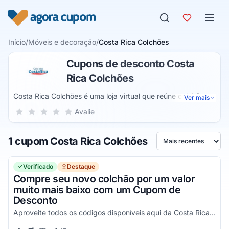
Pular para o conteúdo
Início
/
Móveis e decoração
/
Costa Rica Colchões
Cupons de desconto Costa
Rica Colchões
Costa Rica Colchões é uma loja virtual que reúne colchões e
Ver mais
móveis para o quarto de diversas marcas conhecidas no
Sua nota para Costa Rica Colchões, de 1 a 5 estrelas
Avalie
1 estrela
2 estrelas
3 estrelas
4 estrelas
5 estrelas
mercado. O catálogo de produtos inclui camas box,
colchões de espuma e de molas, cabeceiras, travesseiros,
1 cupom Costa Rica Colchões
jogo de cama, além de mobília para sala de estar e cozinha.
Ordenar por
Verificado
Destaque
Compre seu novo colchão por um valor
muito mais baixo com um Cupom de
Desconto
Aproveite todos os códigos disponíveis aqui da Costa Rica Colchões e comece a economizar!