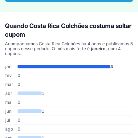
Quando Costa Rica Colchões costuma soltar
cupom
Acompanhamos Costa Rica Colchões há 4 anos e publicamos 8
cupons nesse período. O mês mais forte é
janeiro
, com 4
cupons.
Cupons de Costa Rica Colchões publicados por mês, somando os 
Mês
Cupons publicados
Desconto médio
jan
4
fev
0
mar
0
abr
1
mai
0
jun
1
jul
0
ago
0
set
1