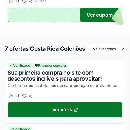
17
usos
Este cupom funcionou
Este cupom não funcionou
Ver cupom
TICO
7 ofertas Costa Rica Colchões
Ordenar por
Verificado
Primeira compra
Sua primeira compra no site com
descontos incríveis para aproveitar!
Confira todos os detalhes dessa promoção e aproveite com vantagens simplesmente incríveis!
Este cupom funcionou
Este cupom não funcionou
Ver oferta
Verificado