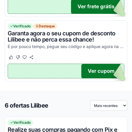
Ver frete grátis
ETE
Verificado
Destaque
Garanta agora o seu cupom de desconto
Lilibee e não perca essa chance!
É por pouco tempo, pegue seu código e aplique agora na sua compra para gerar seus descontos!
Este cupom funcionou
Este cupom não funcionou
Ver cupom
TICO
6 ofertas Lilibee
Ordenar por
Verificado
Realize suas compras pagando com Pix e