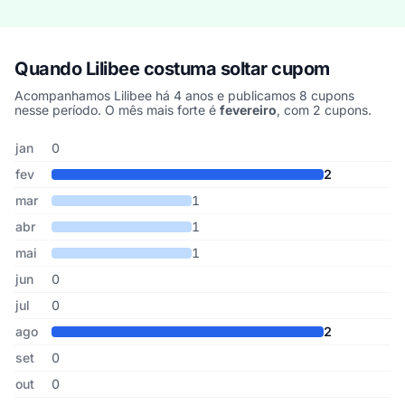
Quando Lilibee costuma soltar cupom
Acompanhamos Lilibee há 4 anos e publicamos 8 cupons
nesse período. O mês mais forte é
fevereiro
, com 2 cupons.
Cupons de Lilibee publicados por mês, somando os últimos 4 ano
Mês
Cupons publicados
Desconto médio
jan
0
fev
2
mar
1
abr
1
mai
1
jun
0
jul
0
ago
2
set
0
out
0