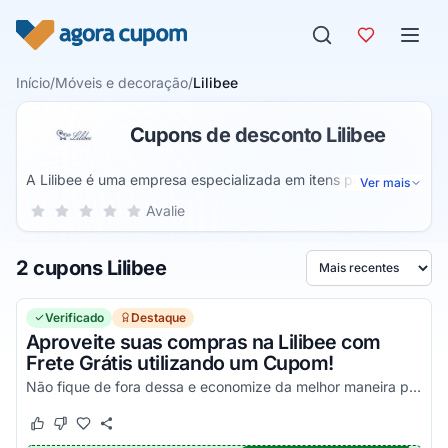
Pular para o conteúdo
Início
/
Móveis e decoração
/
Lilibee
Cupons de desconto Lilibee
A Lilibee é uma empresa especializada em itens para a
Ver mais
maternidade e quarto do bebê. Os produtos são pensados
Sua nota para Lilibee, de 1 a 5 estrelas
Avalie
1 estrela
2 estrelas
3 estrelas
4 estrelas
5 estrelas
para receber as crianças e possuem um design único que
agrada aos pais. Na loja online é possível encontrar de tudo
2 cupons Lilibee
para montar o cômodo como móveis, enxoval, papel de
Ordenar por
parede, itens de decoração, moda gestante, roupas e
acessórios para os pequenos e outros.
Verificado
Destaque
Aproveite suas compras na Lilibee com
Frete Grátis utilizando um Cupom!
Não fique de fora dessa e economize da melhor maneira possível!
Este cupom funcionou
Este cupom não funcionou