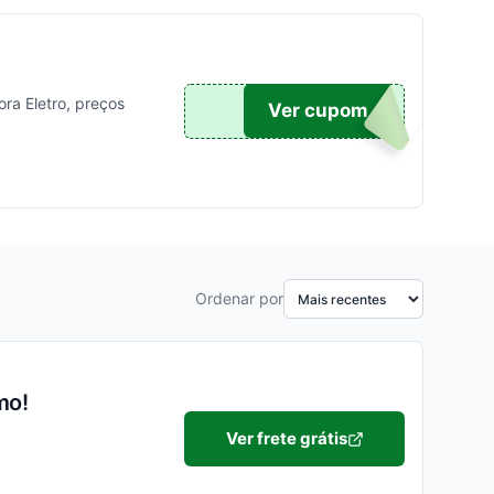
ra Eletro, preços
O...
Ver cupom
Ordenar por
mo!
Ver frete grátis