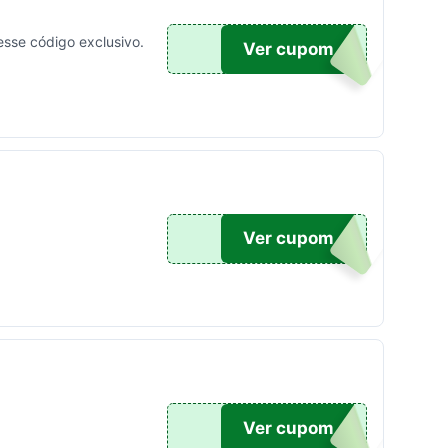
sse código exclusivo.
30
Ver cupom
O5%
Ver cupom
OR5%
Ver cupom