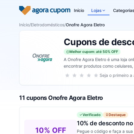
Pular para o conteúdo
Início
Lojas
Categoria
Início
/
Eletrodomésticos
/
Onofre Agora Eletro
Cupons de desco
Melhor cupom: até 50% OFF
A Onofre Agora Eletro é uma loja o
encontrar produtos como celulares, 
automotivo, TVs e Vídeo e muito mai
Sua nota para Onofre Agora Eletro, 
Seja o primeiro a 
1 estrela
2 estrelas
3 estrelas
4 estrelas
5 estrelas
11 cupons Onofre Agora Eletro
Verificado
Destaque
10% de desconto no
10% OFF
Pegue o código e faça a sua