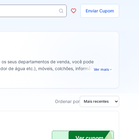
ojas
Enviar Cupom
s aparecem ao digitar 3 letras ou mais.
tre os seus departamentos de venda, você pode
dor de água etc.), móveis, colchões, informática,
Ver mais
Ordenar por
DO10
Ver cupom