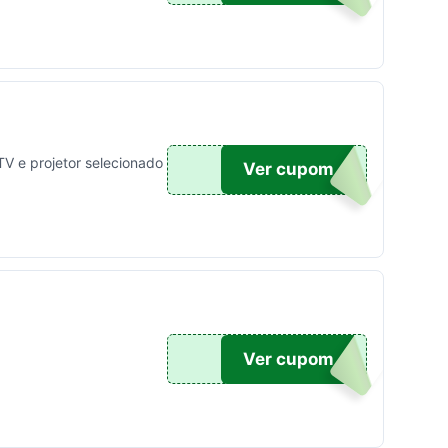
V e projetor selecionado
GORA
Ver cupom
GORA
Ver cupom