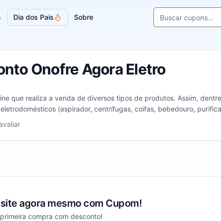
Buscar cupons e l
s
Dia dos Pais
Sobre
Sugestões de loja
nto Onofre Agora Eletro
nline que realiza a venda de diversos tipos de produtos. Assim, den
eletrodomésticos (aspirador, centrífugas, coifas, bebedouro, purifica
s.
de 1 a 5 estrelas
avaliar
 site agora mesmo com Cupom!
 primeira compra com desconto!