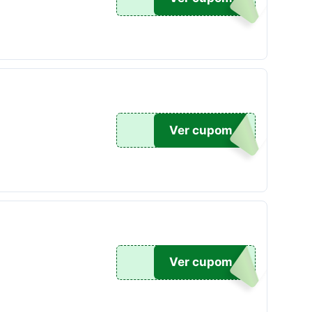
E10
Ver cupom
20
Ver cupom