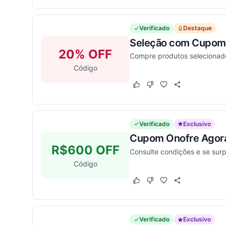
Verificado
Destaque
Seleção com Cupom
20% OFF
Compre produtos selecionad
Código
Este cupom funcionou
Este cupom não funcion
Verificado
Exclusivo
Cupom Onofre Agora 
R$600 OFF
Consulte condições e se sur
Código
Este cupom funcionou
Este cupom não funcion
Verificado
Exclusivo