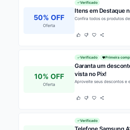
Verificado
Itens em Destaque n
50% OFF
Confira todos os produtos d
Oferta
Este cupom funcionou
Este cupom não funcion
Verificado
Primeira comp
Garanta um desconto
vista no Pix!
10% OFF
Aproveite seus descontos e
Oferta
Este cupom funcionou
Este cupom não funcion
Verificado
Telefone Samsung A1