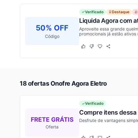
Verificado
Destaque
Liquida Agora com a
50% OFF
Aproveite essa grande queim
promocionais já estão ativos 
Código
Este cupom funcionou
Este cupom não funcion
18 ofertas Onofre Agora Eletro
Verificado
Compre itens dessa 
FRETE GRÁTIS
Desfrute de vantagens simpl
Oferta