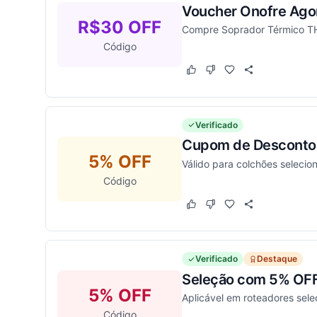
Voucher Onofre Agor
R$30 OFF
Compre Soprador Térmico TH
Código
Este cupom funcionou
Este cupom não funcion
Verificado
Cupom de Desconto 
5% OFF
Válido para colchões selecio
Código
Este cupom funcionou
Este cupom não funcion
Verificado
Destaque
Seleção com 5% OFF 
5% OFF
Aplicável em roteadores sele
Código