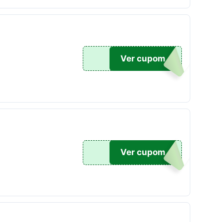
RA20
Ver cupom
600
Ver cupom