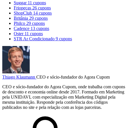
Suggar
11 cupons
Friopeças
26 cupons
ShopClub
14 cupons
Britânia
29 cupons
Philco
29 cupons
Cadence
13 cupons
Oster
11 cupons
STR Ar Condicionado
9 cupons
Thiago Klaumann
CEO e sócio-fundador do Agora Cupom
CEO e sócio-fundador do Agora Cupom, onde trabalha com cupons
de desconto e economia online desde 2017. Formado em Marketing
pela UNIDAVI, com especialização em Marketing Digital pela
mesma instituição. Responde pela conferência dos códigos
publicados no site e pela relação com as lojas parceiras.