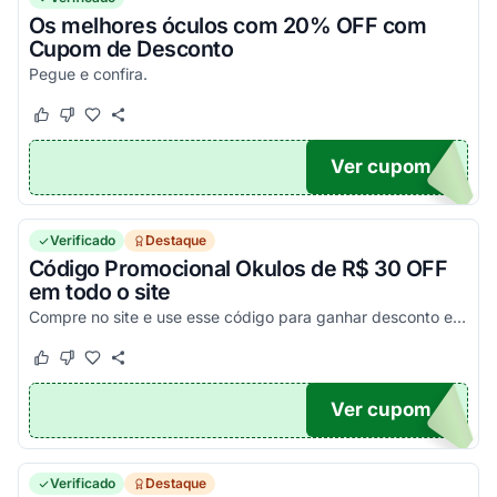
Os melhores óculos com 20% OFF com
Cupom de Desconto
Pegue e confira.
Este cupom funcionou
Este cupom não funcionou
Ver cupom
20
Verificado
Destaque
Código Promocional Okulos de R$ 30 OFF
em todo o site
Compre no site e use esse código para ganhar desconto extra de R$ 30 em pedidos acima de R$ 299,90. Lembrando que esse benfício é só com Cupom Okulos. Aplique já!
Este cupom funcionou
Este cupom não funcionou
Ver cupom
30
Verificado
Destaque