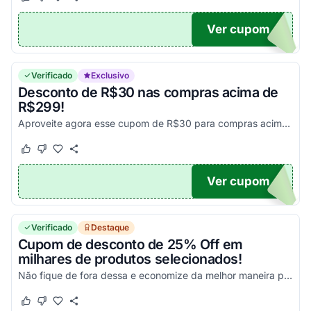
Este cupom funcionou
Este cupom não funcionou
Ver cupom
UPOM
Verificado
Exclusivo
Desconto de R$30 nas compras acima de
R$299!
Aproveite agora esse cupom de R$30 para compras acima de R$299, exceto lentes de contato!
Este cupom funcionou
Este cupom não funcionou
Ver cupom
OM30
Verificado
Destaque
Cupom de desconto de 25% Off em
milhares de produtos selecionados!
Não fique de fora dessa e economize da melhor maneira possível!
Este cupom funcionou
Este cupom não funcionou