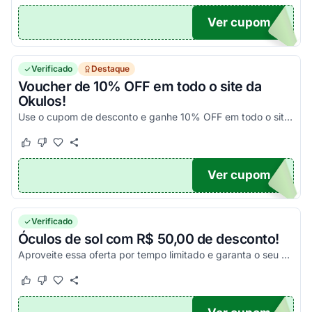
Ver cupom
S25
Verificado
Destaque
Voucher de 10% OFF em todo o site da
Okulos!
Use o cupom de desconto e ganhe 10% OFF em todo o site. E na compra de 2 óculos da marca Ray ban ganhe essa linda shoulder bag para você arrasar!!
Este cupom funcionou
Este cupom não funcionou
Ver cupom
O10
Verificado
Óculos de sol com R$ 50,00 de desconto!
Aproveite essa oferta por tempo limitado e garanta o seu óculos ideal para curtir o verão com estilo e proteção!
Este cupom funcionou
Este cupom não funcionou