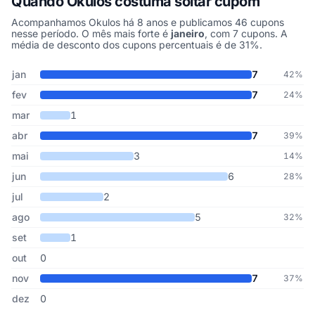
Quando Okulos costuma soltar cupom
Acompanhamos Okulos há 8 anos e publicamos 46 cupons
nesse período. O mês mais forte é
janeiro
, com 7 cupons. A
média de desconto dos cupons percentuais é de 31%.
Cupons de Okulos publicados por mês, somando os últimos 8 ano
Mês
Cupons publicados
Desconto médio
jan
7
42%
fev
7
24%
mar
1
abr
7
39%
mai
3
14%
jun
6
28%
jul
2
ago
5
32%
set
1
out
0
nov
7
37%
dez
0