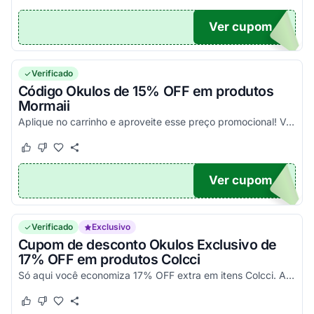
Ver cupom
I15
Verificado
Código Okulos de 15% OFF em produtos
Mormaii
Aplique no carrinho e aproveite esse preço promocional! Válido por tempo limitado!
Este cupom funcionou
Este cupom não funcionou
Ver cupom
I15
Verificado
Exclusivo
Cupom de desconto Okulos Exclusivo de
17% OFF em produtos Colcci
Só aqui você economiza 17% OFF extra em itens Colcci. Aplique o voucher Okulos no carrinho e aproveite!
Este cupom funcionou
Este cupom não funcionou