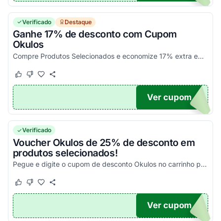
Verificado
Destaque
Ganhe 17% de desconto com Cupom
Okulos
Compre Produtos Selecionados e economize 17% extra em óculos de grau + lente com Cupom de desconto Okulos. Confira e aproveite agora!
Este cupom funcionou
Este cupom não funcionou
Ver cupom
NS
Verificado
Voucher Okulos de 25% de desconto em
produtos selecionados!
Pegue e digite o cupom de desconto Okulos no carrinho para aproveitar esse mega desconto em produtos dessa seleção!
Este cupom funcionou
Este cupom não funcionou
Ver cupom
FF