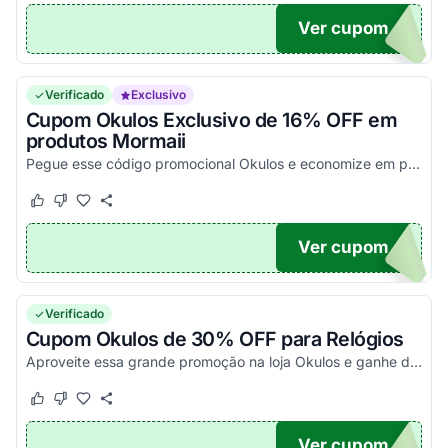
Ver cupom
OM17
Verificado
Exclusivo
Cupom Okulos Exclusivo de 16% OFF em
produtos Mormaii
Pegue esse código promocional Okulos e economize em produtos da marca Mormaii.
Este cupom funcionou
Este cupom não funcionou
Ver cupom
OM16
Verificado
Cupom Okulos de 30% OFF para Relógios
Aproveite essa grande promoção na loja Okulos e ganhe desconto de 30% OFF em relógios selecionados. Corra!
Este cupom funcionou
Este cupom não funcionou
Ver cupom
O30