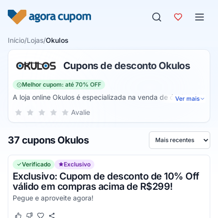
Pular para o conteúdo
Início
/
Lojas
/
Okulos
Cupons de desconto Okulos
Melhor cupom: até 70% OFF
A loja online Okulos é especializada na venda de óculos de
Ver mais
sol, de grau e lentes de contato. São diversas marcas para
Sua nota para Okulos, de 1 a 5 estrelas
Avalie
1 estrela
2 estrelas
3 estrelas
4 estrelas
5 estrelas
que você possa escolher qual a melhor armação para o seu
rosto, dentre marcas populares, médio padrão e de luxo.
37 cupons Okulos
Nela, você encontra uma vasta variedade para o público
Ordenar por
feminino e masculo, com modelos redondos, quadrados,
circulares e ovais.
Verificado
Exclusivo
Exclusivo: Cupom de desconto de 10% Off
válido em compras acima de R$299!
Pegue e aproveite agora!