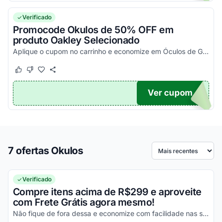
Verificado
Promocode Okulos de 50% OFF em
produto Oakley Selecionado
Aplique o cupom no carrinho e economize em Óculos de Grau Oakley PLANK 2.0 OX8081 Tartaruga Softcoat Tam 51.
Este cupom funcionou
Este cupom não funcionou
Ver cupom
Y50
7 ofertas Okulos
Ordenar por
Verificado
Compre itens acima de R$299 e aproveite
com Frete Grátis agora mesmo!
Não fique de fora dessa e economize com facilidade nas suas compras!