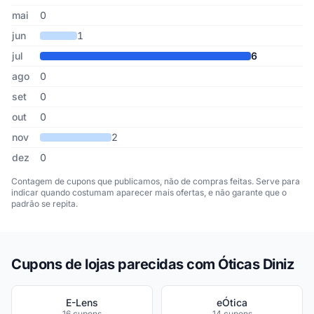
mai
0
jun
1
jul
6
ago
0
set
0
out
0
nov
2
dez
0
Contagem de cupons que publicamos, não de compras feitas. Serve para
indicar quando costumam aparecer mais ofertas, e não garante que o
padrão se repita.
Cupons de lojas parecidas com Óticas Diniz
E-Lens
eÓtica
16 cupons
14 cupons