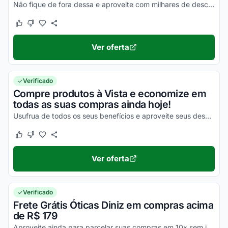
Não fique de fora dessa e aproveite com milhares de descontos!
Este cupom funcionou
Este cupom não funcionou
Ver oferta
Verificado
Compre produtos à Vista e economize em
todas as suas compras ainda hoje!
Usufrua de todos os seus benefícios e aproveite seus descontos em toda a Loja Online!
Este cupom funcionou
Este cupom não funcionou
Ver oferta
Verificado
Frete Grátis Óticas Diniz em compras acima
de R$ 179
Aproveite ainda para parcelar suas compras em 10x sem juros na loja virtual Óticas Diniz.