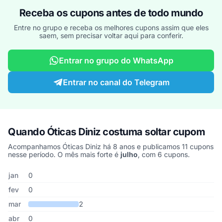
Receba os cupons antes de todo mundo
Entre no grupo e receba os melhores cupons assim que eles
saem, sem precisar voltar aqui para conferir.
Entrar no grupo do WhatsApp
Entrar no canal do Telegram
Quando Óticas Diniz costuma soltar cupom
Acompanhamos Óticas Diniz há 8 anos e publicamos 11 cupons
nesse período. O mês mais forte é
julho
, com 6 cupons.
Cupons de Óticas Diniz publicados por mês, somando os últimos 
Mês
Cupons publicados
Desconto médio
jan
0
fev
0
mar
2
abr
0