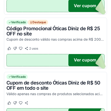
Ver cupom
10
Verificado
Destaque
Código Promocional Óticas Diniz de R$ 25
OFF no site
Cupom de desconto válido nas compras acima de R$ 200 na loja virtual. Aplique e aproveite!
2
usos
Este cupom funcionou
Este cupom não funcionou
Ver cupom
FF
Verificado
Cupom de desconto Óticas Diniz de R$ 50
OFF em todo o site
Válido apenas nas compras de produtos selecionados acima de R$ 400. Desfrute dessa economia!
Este cupom funcionou
Este cupom não funcionou