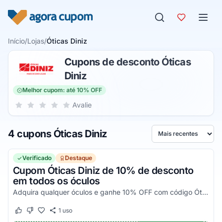
Pular para o conteúdo
Início
/
Lojas
/
Óticas Diniz
Cupons de desconto Óticas
Diniz
Melhor cupom: até 10% OFF
Sua nota para Óticas Diniz, de 1 a 5 estrelas
Avalie
1 estrela
2 estrelas
3 estrelas
4 estrelas
5 estrelas
4 cupons Óticas Diniz
Ordenar por
Verificado
Destaque
Cupom Óticas Diniz de 10% de desconto
em todos os óculos
Adquira qualquer óculos e ganhe 10% OFF com código Óticas Diniz. Pegue e digite no carrinho de compras agora!
1
uso
Este cupom funcionou
Este cupom não funcionou